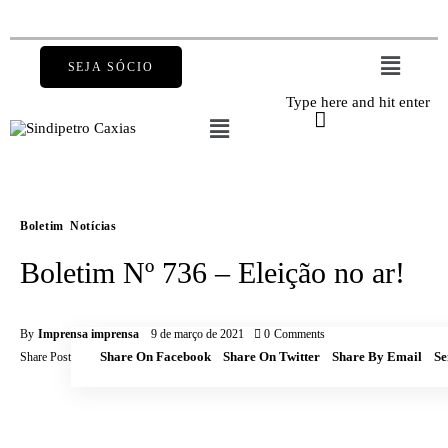
Features
Post Styles
SEJA SÓCIO
Shop
Boletim
Notícias
Boletim Nº 736 – Eleição no ar!
By
Imprensa imprensa
9 de março de 2021
0
Comments
Share On Facebook
Share On Twitter
Share By Email
Se
Share Post