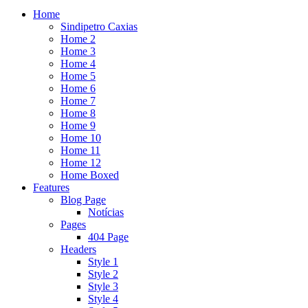
Home
Sindipetro Caxias
Home 2
Home 3
Home 4
Home 5
Home 6
Home 7
Home 8
Home 9
Home 10
Home 11
Home 12
Home Boxed
Features
Blog Page
Notícias
Pages
404 Page
Headers
Style 1
Style 2
Style 3
Style 4