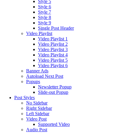
Style 5
Style 6
Style 7
Style 8
Style 9
Single Post Header
Video Playlist
Video Playlist 1
Video Playlist 2
Video Playlist 3
Video Playlist 4
Video Playlist 5
Video Playlist 6
Banner Ads
Autoload Next Post
Popups
Newsletter Popup
Slide-out Popup
Post Styles
No Sidebar
Right Sidebar
Left Sidebar
Video Post
Supported Video
Audio Post