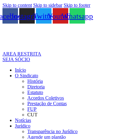
Skip to content
Skip to sidebar
Skip to footer
acebook
Instagram
Twitter
Youtube
Whatsapp
AREA RESTRITA
SEJA SÓCIO
Início
O Sindicato
História
Diretoria
Estatuto
Acordos Coletivos
Prestação de Contas
FUP
CUT
Notícias
Jurídico
Transparência no Jurídico
Agende um plantão