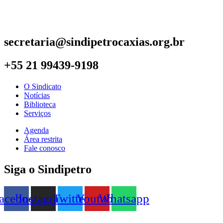
secretaria@sindipetrocaxias.org.br
+55 21 99439-9198
O Sindicato
Notícias
Biblioteca
Serviços
Agenda
Área restrita
Fale conosco
Siga o Sindipetro
acebook
Instagram
Twitter
Youtube
Whatsapp