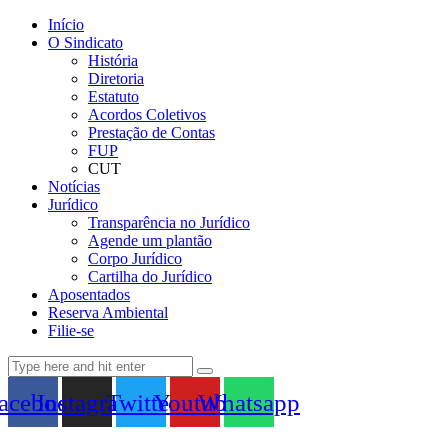
Início
O Sindicato
História
Diretoria
Estatuto
Acordos Coletivos
Prestação de Contas
FUP
CUT
Notícias
Jurídico
Transparência no Jurídico
Agende um plantão
Corpo Jurídico
Cartilha do Jurídico
Aposentados
Reserva Ambiental
Filie-se
acebook
Instagram
Twitter
Youtube
Whatsapp