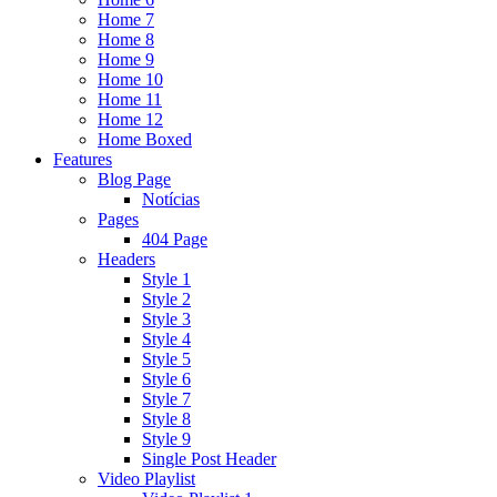
Home 7
Home 8
Home 9
Home 10
Home 11
Home 12
Home Boxed
Features
Blog Page
Notícias
Pages
404 Page
Headers
Style 1
Style 2
Style 3
Style 4
Style 5
Style 6
Style 7
Style 8
Style 9
Single Post Header
Video Playlist