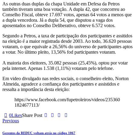
As outras duas duplas da chapa Unidade em Defesa da Petros
também tiveram uma boa votação. A dupla 42, que concorreu ao
Conselho Fiscal, obteve 17.697 votos, apenas 64 votos a menos que
a dupla vencedora. Já a dupla 54, que disputou a vaga dos
aposentados no Conselho Deliberativo, obteve 6.572 votos.
Segundo a Petros, a taxa de participação dos participantes e assitidos
na eleição é a maior registrada desde 2003. Ao todo, 36.620 pessoas
votaram, o que equivale a 26,56% do universo de participantes aptos
a votar. No último pleito, 13,56% fod participantes votaram.
A maioria dos eleitores, 35.082 pessoas (25,45%), optou por votar
pela internet. Apenas 1.538 (1,11%) votaram pelo telefone.
Em video divulgado nas redes sociais, o conselheiro eleito, Norton
Almeida, agradece a confiança dos participantes e assistidos e
ressalta a importância desta eleição:
https://www.facebook.com/fupetroleiros/videos/235360
1824677113/
0
Likes
Share Post
Previous
Gerentes da REDUC voltam atrás no código 1067