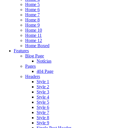
Home 5
Home 6
Home 7
Home 8
Home 9
Home 10
Home 11
Home 12
Home Boxed
Features
Blog Page
Notícias
Pages
404 Page
Headers
Style 1
Style 2
Style 3
Style 4
Style 5
Style 6
Style 7
Style 8
Style 9
Single Post Header