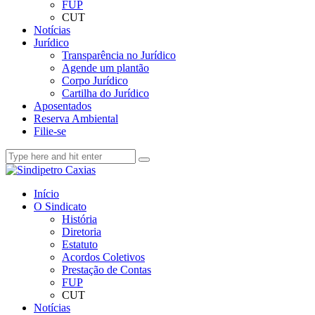
FUP
CUT
Notícias
Jurídico
Transparência no Jurídico
Agende um plantão
Corpo Jurídico
Cartilha do Jurídico
Aposentados
Reserva Ambiental
Filie-se
Início
O Sindicato
História
Diretoria
Estatuto
Acordos Coletivos
Prestação de Contas
FUP
CUT
Notícias