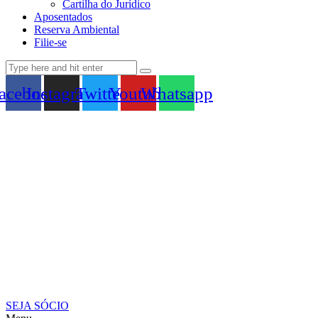
Cartilha do Jurídico
Aposentados
Reserva Ambiental
Filie-se
acebook
Instagram
Twitter
Youtube
Whatsapp
SEJA SÓCIO