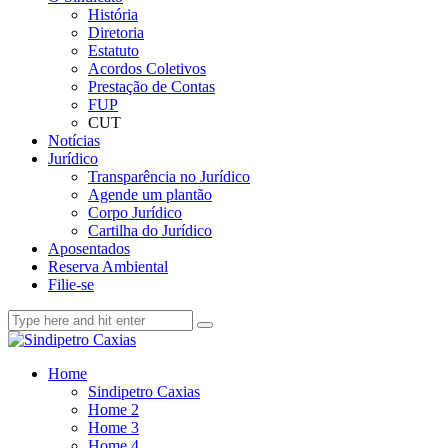
História
Diretoria
Estatuto
Acordos Coletivos
Prestação de Contas
FUP
CUT
Notícias
Jurídico
Transparência no Jurídico
Agende um plantão
Corpo Jurídico
Cartilha do Jurídico
Aposentados
Reserva Ambiental
Filie-se
Home
Sindipetro Caxias
Home 2
Home 3
Home 4