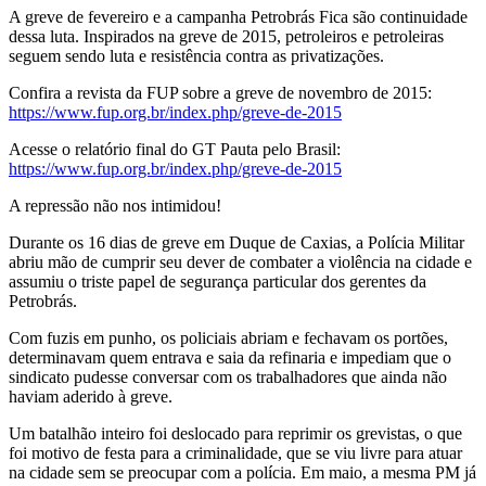
A greve de fevereiro e a campanha Petrobrás Fica são continuidade
dessa luta. Inspirados na greve de 2015, petroleiros e petroleiras
seguem sendo luta e resistência contra as privatizações.
Confira a revista da FUP sobre a greve de novembro de 2015:
https://www.fup.org.br/index.php/greve-de-2015
Acesse o relatório final do GT Pauta pelo Brasil:
https://www.fup.org.br/index.php/greve-de-2015
A repressão não nos intimidou!
Durante os 16 dias de greve em Duque de Caxias, a Polícia Militar
abriu mão de cumprir seu dever de combater a violência na cidade e
assumiu o triste papel de segurança particular dos gerentes da
Petrobrás.
Com fuzis em punho, os policiais abriam e fechavam os portões,
determinavam quem entrava e saia da refinaria e impediam que o
sindicato pudesse conversar com os trabalhadores que ainda não
haviam aderido à greve.
Um batalhão inteiro foi deslocado para reprimir os grevistas, o que
foi motivo de festa para a criminalidade, que se viu livre para atuar
na cidade sem se preocupar com a polícia. Em maio, a mesma PM já