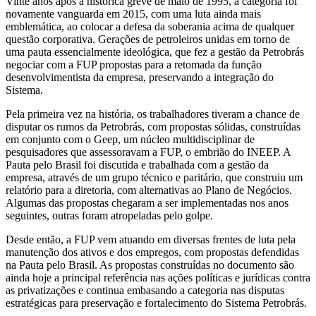
Vinte anos após a histórica greve de maio de 1995, a categoria foi
novamente vanguarda em 2015, com uma luta ainda mais
emblemática, ao colocar a defesa da soberania acima de qualquer
questão corporativa. Gerações de petroleiros unidas em torno de
uma pauta essencialmente ideológica, que fez a gestão da Petrobrás
negociar com a FUP propostas para a retomada da função
desenvolvimentista da empresa, preservando a integração do
Sistema.
Pela primeira vez na história, os trabalhadores tiveram a chance de
disputar os rumos da Petrobrás, com propostas sólidas, construídas
em conjunto com o Geep, um núcleo multidisciplinar de
pesquisadores que assessoravam a FUP, o embrião do INEEP. A
Pauta pelo Brasil foi discutida e trabalhada com a gestão da
empresa, através de um grupo técnico e paritário, que construiu um
relatório para a diretoria, com alternativas ao Plano de Negócios.
Algumas das propostas chegaram a ser implementadas nos anos
seguintes, outras foram atropeladas pelo golpe.
Desde então, a FUP vem atuando em diversas frentes de luta pela
manutenção dos ativos e dos empregos, com propostas defendidas
na Pauta pelo Brasil. As propostas construídas no documento são
ainda hoje a principal referência nas ações políticas e jurídicas contra
as privatizações e continua embasando a categoria nas disputas
estratégicas para preservação e fortalecimento do Sistema Petrobrás.