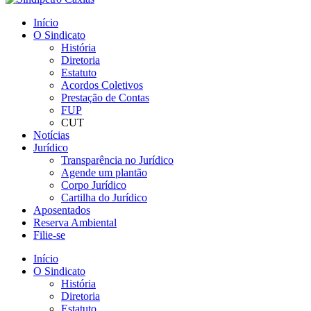
Início
O Sindicato
História
Diretoria
Estatuto
Acordos Coletivos
Prestação de Contas
FUP
CUT
Notícias
Jurídico
Transparência no Jurídico
Agende um plantão
Corpo Jurídico
Cartilha do Jurídico
Aposentados
Reserva Ambiental
Filie-se
Início
O Sindicato
História
Diretoria
Estatuto