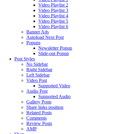
Video Playlist 2
Video Playlist 3
Video Playlist 4
Video Playlist 5
Video Playlist 6
Banner Ads
Autoload Next Post
Popups
Newsletter Popup
Slide-out Popup
Post Styles
No Sidebar
Right Sidebar
Left Sidebar
Video Post
Supported Video
Audio Post
Supported Audio
Gallery Posts
Share links position
Related Posts
Comments
Review Posts
AMP