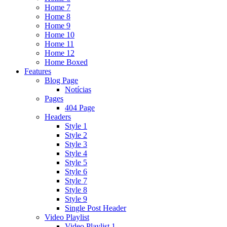
Home 7
Home 8
Home 9
Home 10
Home 11
Home 12
Home Boxed
Features
Blog Page
Notícias
Pages
404 Page
Headers
Style 1
Style 2
Style 3
Style 4
Style 5
Style 6
Style 7
Style 8
Style 9
Single Post Header
Video Playlist
Video Playlist 1