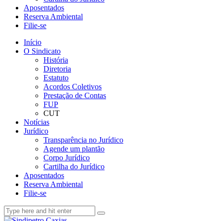
Aposentados
Reserva Ambiental
Filie-se
Início
O Sindicato
História
Diretoria
Estatuto
Acordos Coletivos
Prestação de Contas
FUP
CUT
Notícias
Jurídico
Transparência no Jurídico
Agende um plantão
Corpo Jurídico
Cartilha do Jurídico
Aposentados
Reserva Ambiental
Filie-se