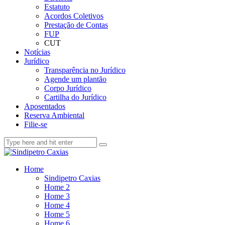
Estatuto
Acordos Coletivos
Prestação de Contas
FUP
CUT
Notícias
Jurídico
Transparência no Jurídico
Agende um plantão
Corpo Jurídico
Cartilha do Jurídico
Aposentados
Reserva Ambiental
Filie-se
Home
Sindipetro Caxias
Home 2
Home 3
Home 4
Home 5
Home 6