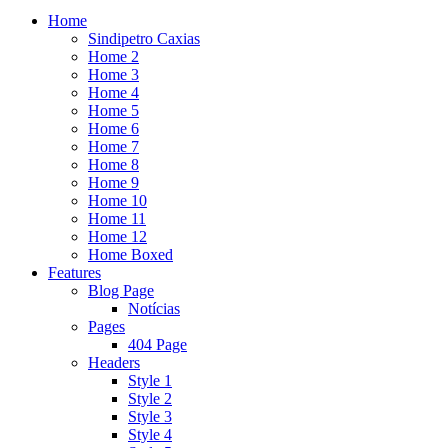
Home
Sindipetro Caxias
Home 2
Home 3
Home 4
Home 5
Home 6
Home 7
Home 8
Home 9
Home 10
Home 11
Home 12
Home Boxed
Features
Blog Page
Notícias
Pages
404 Page
Headers
Style 1
Style 2
Style 3
Style 4