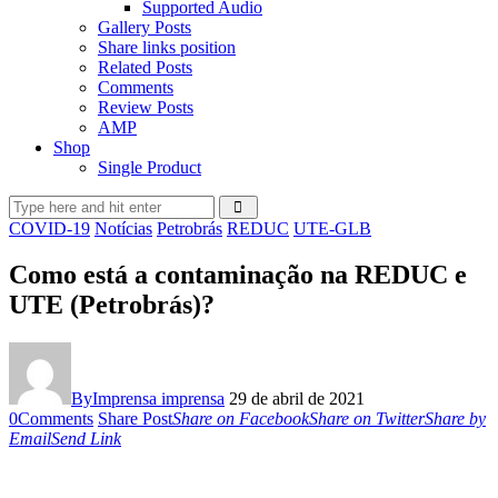
Supported Audio
Gallery Posts
Share links position
Related Posts
Comments
Review Posts
AMP
Shop
Single Product
COVID-19
Notícias
Petrobrás
REDUC
UTE-GLB
Como está a contaminação na REDUC e
UTE (Petrobrás)?
By
Imprensa imprensa
29 de abril de 2021
0
Comments
Share Post
Share on Facebook
Share on Twitter
Share by
Email
Send Link