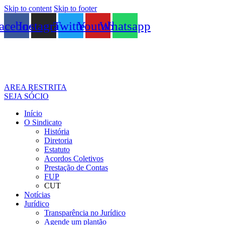
Skip to content
Skip to footer
acebook
Instagram
Twitter
Youtube
Whatsapp
AREA RESTRITA
SEJA SÓCIO
Início
O Sindicato
História
Diretoria
Estatuto
Acordos Coletivos
Prestação de Contas
FUP
CUT
Notícias
Jurídico
Transparência no Jurídico
Agende um plantão