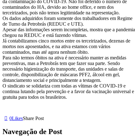
da contaminação do COVID-19. Não foi deferido o número de
contaminados do HA, devido ao home office, e nem dos
terceirizados, pois não temos legitimidade na representação.
Os dados adquiridos foram somente dos trabalhadores em Regime
de Turno da Petrobrás (REDUC e UTE).
Apesar das informações serem incompletas, mostra que a pandemia
chegou na REDUC e está fazendo vítimas.
Já contabilizamos cinco mortos entre os terceirizados, dezenas de
mortos nos aposentados, e na ativa estamos com vários
contaminados, mas até agora nenhum óbito.
Para não termos óbitos na ativa é necessário manter as medidas
preventivas, mas a Petrobrás tem que fazer sua parte. Sendo
necessário higienização do transporte, das unidades e salas de
controle, disponibilização de máscaras PFF2, álcool em gel,
distanciamento social e principalmente a testagem.
O sindicato se solidariza com todas as vítimas de COVID-19 e
continua lutando pela prevenção e a favor da vacinação universal e
gratuita para todos os brasileiros.
0
Likes
Share Post
Navegação de Post