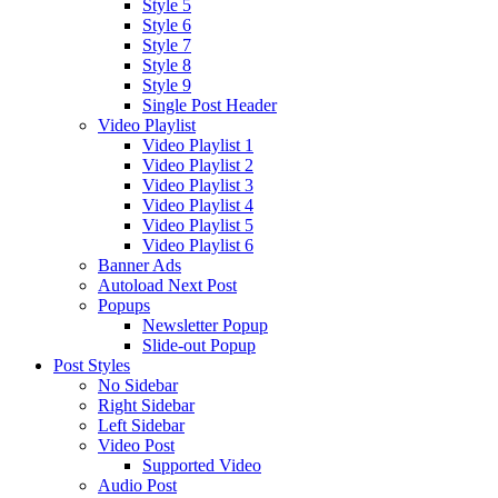
Style 5
Style 6
Style 7
Style 8
Style 9
Single Post Header
Video Playlist
Video Playlist 1
Video Playlist 2
Video Playlist 3
Video Playlist 4
Video Playlist 5
Video Playlist 6
Banner Ads
Autoload Next Post
Popups
Newsletter Popup
Slide-out Popup
Post Styles
No Sidebar
Right Sidebar
Left Sidebar
Video Post
Supported Video
Audio Post