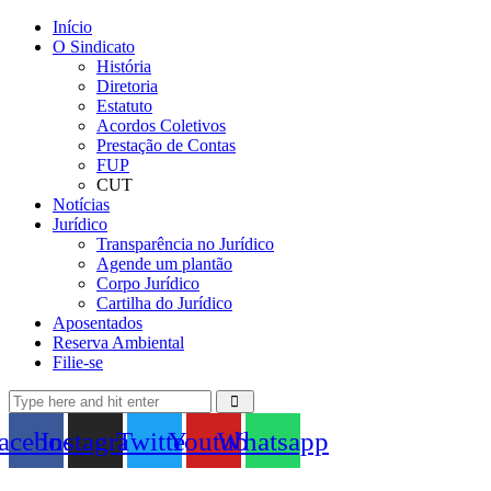
Início
O Sindicato
História
Diretoria
Estatuto
Acordos Coletivos
Prestação de Contas
FUP
CUT
Notícias
Jurídico
Transparência no Jurídico
Agende um plantão
Corpo Jurídico
Cartilha do Jurídico
Aposentados
Reserva Ambiental
Filie-se
acebook
Instagram
Twitter
Youtube
Whatsapp