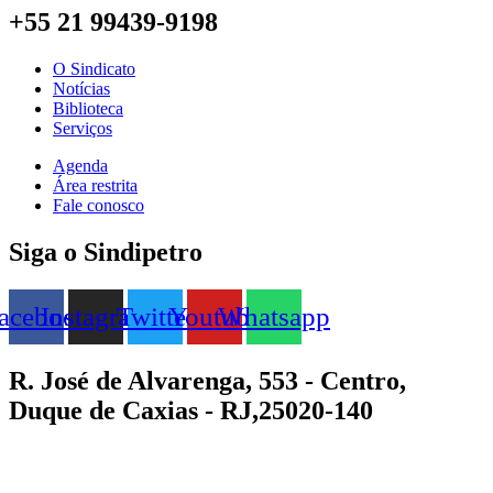
+55 21 99439-9198
O Sindicato
Notícias
Biblioteca
Serviços
Agenda
Área restrita
Fale conosco
Siga o Sindipetro
acebook
Instagram
Twitter
Youtube
Whatsapp
R. José de Alvarenga, 553 - Centro,
Duque de Caxias - RJ,25020-140