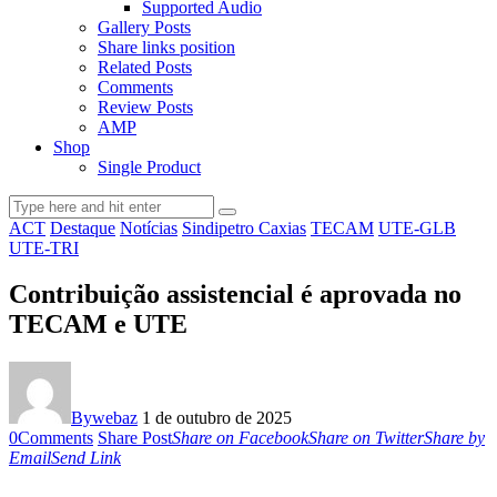
Supported Audio
Gallery Posts
Share links position
Related Posts
Comments
Review Posts
AMP
Shop
Single Product
ACT
Destaque
Notícias
Sindipetro Caxias
TECAM
UTE-GLB
UTE-TRI
Contribuição assistencial é aprovada no
TECAM e UTE
By
webaz
1 de outubro de 2025
0
Comments
Share Post
Share on Facebook
Share on Twitter
Share by
Email
Send Link