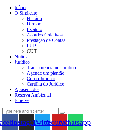
Início
O Sindicato
História
Diretoria
Estatuto
Acordos Coletivos
Prestação de Contas
FUP
CUT
Notícias
Jurídico
Transparência no Jurídico
Agende um plantão
Corpo Jurídico
Cartilha do Jurídico
Aposentados
Reserva Ambiental
Filie-se
acebook
Instagram
Twitter
Youtube
Whatsapp