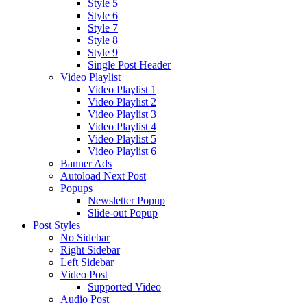
Style 5
Style 6
Style 7
Style 8
Style 9
Single Post Header
Video Playlist
Video Playlist 1
Video Playlist 2
Video Playlist 3
Video Playlist 4
Video Playlist 5
Video Playlist 6
Banner Ads
Autoload Next Post
Popups
Newsletter Popup
Slide-out Popup
Post Styles
No Sidebar
Right Sidebar
Left Sidebar
Video Post
Supported Video
Audio Post