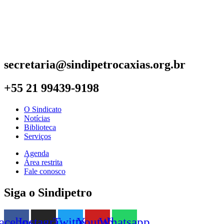
secretaria@sindipetrocaxias.org.br
+55 21 99439-9198
O Sindicato
Notícias
Biblioteca
Serviços
Agenda
Área restrita
Fale conosco
Siga o Sindipetro
acebook
Instagram
Twitter
Youtube
Whatsapp