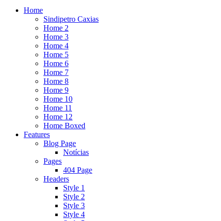
Home
Sindipetro Caxias
Home 2
Home 3
Home 4
Home 5
Home 6
Home 7
Home 8
Home 9
Home 10
Home 11
Home 12
Home Boxed
Features
Blog Page
Notícias
Pages
404 Page
Headers
Style 1
Style 2
Style 3
Style 4