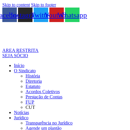
Skip to content
Skip to footer
acebook
Instagram
Twitter
Youtube
Whatsapp
AREA RESTRITA
SEJA SÓCIO
Início
O Sindicato
História
Diretoria
Estatuto
Acordos Coletivos
Prestação de Contas
FUP
CUT
Notícias
Jurídico
Transparência no Jurídico
Agende um plantão