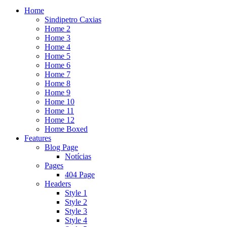
Home
Sindipetro Caxias
Home 2
Home 3
Home 4
Home 5
Home 6
Home 7
Home 8
Home 9
Home 10
Home 11
Home 12
Home Boxed
Features
Blog Page
Notícias
Pages
404 Page
Headers
Style 1
Style 2
Style 3
Style 4