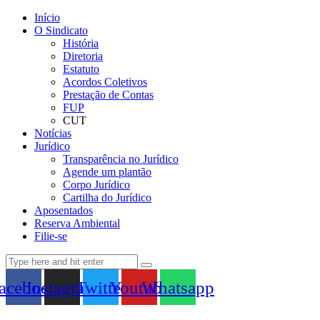
Início
O Sindicato
História
Diretoria
Estatuto
Acordos Coletivos
Prestação de Contas
FUP
CUT
Notícias
Jurídico
Transparência no Jurídico
Agende um plantão
Corpo Jurídico
Cartilha do Jurídico
Aposentados
Reserva Ambiental
Filie-se
acebook
Instagram
Twitter
Youtube
Whatsapp