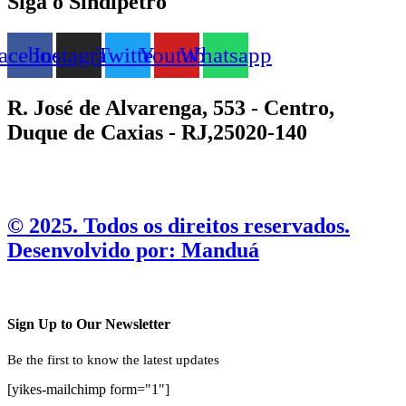
Siga o Sindipetro
acebook
Instagram
Twitter
Youtube
Whatsapp
R. José de Alvarenga, 553 - Centro,
Duque de Caxias - RJ,25020-140
©️ 2025. Todos os direitos reservados.
Desenvolvido por: Manduá
Sign Up to Our Newsletter
Be the first to know the latest updates
[yikes-mailchimp form="1"]