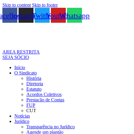
Skip to content
Skip to footer
acebook
Instagram
Twitter
Youtube
Whatsapp
AREA RESTRITA
SEJA SÓCIO
Início
O Sindicato
História
Diretoria
Estatuto
Acordos Coletivos
Prestação de Contas
FUP
CUT
Notícias
Jurídico
Transparência no Jurídico
Agende um plantão