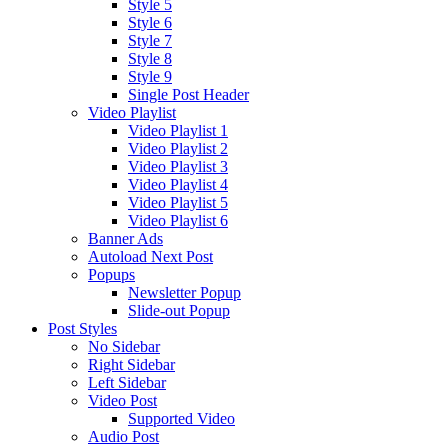
Style 5
Style 6
Style 7
Style 8
Style 9
Single Post Header
Video Playlist
Video Playlist 1
Video Playlist 2
Video Playlist 3
Video Playlist 4
Video Playlist 5
Video Playlist 6
Banner Ads
Autoload Next Post
Popups
Newsletter Popup
Slide-out Popup
Post Styles
No Sidebar
Right Sidebar
Left Sidebar
Video Post
Supported Video
Audio Post