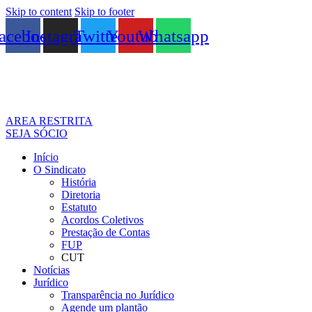
Skip to content
Skip to footer
acebook
Instagram
Twitter
Youtube
Whatsapp
AREA RESTRITA
SEJA SÓCIO
Início
O Sindicato
História
Diretoria
Estatuto
Acordos Coletivos
Prestação de Contas
FUP
CUT
Notícias
Jurídico
Transparência no Jurídico
Agende um plantão