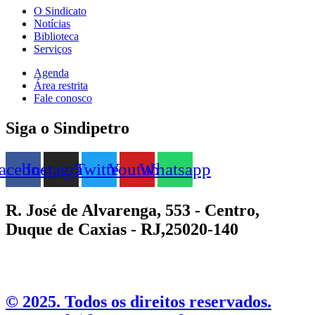
O Sindicato
Notícias
Biblioteca
Serviços
Agenda
Área restrita
Fale conosco
Siga o Sindipetro
acebook
Instagram
Twitter
Youtube
Whatsapp
R. José de Alvarenga, 553 - Centro,
Duque de Caxias - RJ,25020-140
©️ 2025. Todos os direitos reservados.