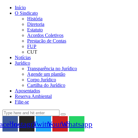
Início
O Sindicato
História
Diretoria
Estatuto
Acordos Coletivos
Prestação de Contas
FUP
CUT
Notícias
Jurídico
Transparência no Jurídico
Agende um plantão
Corpo Jurídico
Cartilha do Jurídico
Aposentados
Reserva Ambiental
Filie-se
acebook
Instagram
Twitter
Youtube
Whatsapp