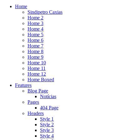
Home
Sindipetro Caxias
Home 2
Home 3
Home 4
Home 5
Home 6
Home 7
Home 8
Home 9
Home 10
Home 11
Home 12
Home Boxed
Features
Blog Page
Notícias
Pages
404 Page
Headers
Style 1
Style 2
Style 3
Style 4