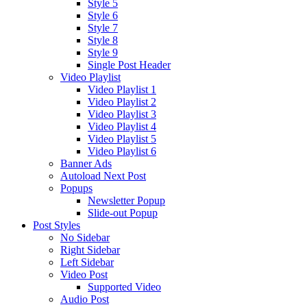
Style 5
Style 6
Style 7
Style 8
Style 9
Single Post Header
Video Playlist
Video Playlist 1
Video Playlist 2
Video Playlist 3
Video Playlist 4
Video Playlist 5
Video Playlist 6
Banner Ads
Autoload Next Post
Popups
Newsletter Popup
Slide-out Popup
Post Styles
No Sidebar
Right Sidebar
Left Sidebar
Video Post
Supported Video
Audio Post