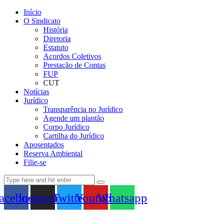
Início
O Sindicato
História
Diretoria
Estatuto
Acordos Coletivos
Prestação de Contas
FUP
CUT
Notícias
Jurídico
Transparência no Jurídico
Agende um plantão
Corpo Jurídico
Cartilha do Jurídico
Aposentados
Reserva Ambiental
Filie-se
acebook
Instagram
Twitter
Youtube
Whatsapp