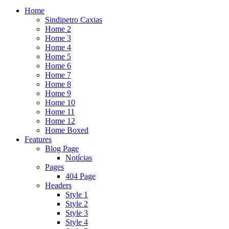
Home
Sindipetro Caxias
Home 2
Home 3
Home 4
Home 5
Home 6
Home 7
Home 8
Home 9
Home 10
Home 11
Home 12
Home Boxed
Features
Blog Page
Notícias
Pages
404 Page
Headers
Style 1
Style 2
Style 3
Style 4