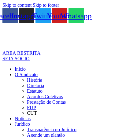
Skip to content
Skip to footer
acebook
Instagram
Twitter
Youtube
Whatsapp
AREA RESTRITA
SEJA SÓCIO
Início
O Sindicato
História
Diretoria
Estatuto
Acordos Coletivos
Prestação de Contas
FUP
CUT
Notícias
Jurídico
Transparência no Jurídico
Agende um plantão