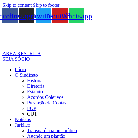
Skip to content
Skip to footer
acebook
Instagram
Twitter
Youtube
Whatsapp
AREA RESTRITA
SEJA SÓCIO
Início
O Sindicato
História
Diretoria
Estatuto
Acordos Coletivos
Prestação de Contas
FUP
CUT
Notícias
Jurídico
Transparência no Jurídico
Agende um plantão