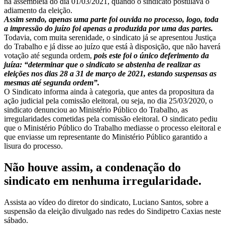
na assembleia do dia 01/03/2021, quando o sindicato postulava o
adiamento da eleição.
Assim sendo, apenas uma parte foi ouvida no processo, logo, toda
a impressão do juízo foi apenas a produzida por uma das partes.
Todavia, com muita serenidade, o sindicato já se apresentou Justiça
do Trabalho e já disse ao juízo que está à disposição, que não haverá
votação até segunda ordem,
pois este foi o único deferimento da
juíza: “determinar que o sindicato se abstenha de realizar as
eleições nos dias 28 a 31 de março de 2021, estando suspensas as
mesmas até segunda ordem”.
O Sindicato informa ainda à categoria, que antes da propositura da
ação judicial pela comissão eleitoral, ou seja, no dia 25/03/2020, o
sindicato denunciou ao Ministério Público do Trabalho, as
irregularidades cometidas pela comissão eleitoral. O sindicato pediu
que o Ministério Público do Trabalho mediasse o processo eleitoral e
que enviasse um representante do Ministério Público garantido a
lisura do processo.
Não houve assim, a condenação do
sindicato em nenhuma irregularidade.
Assista ao vídeo do diretor do sindicato, Luciano Santos, sobre a
suspensão da eleição divulgado nas redes do Sindipetro Caxias neste
sábado.