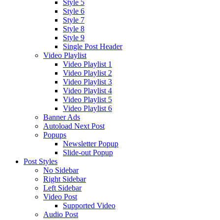
Style 5
Style 6
Style 7
Style 8
Style 9
Single Post Header
Video Playlist
Video Playlist 1
Video Playlist 2
Video Playlist 3
Video Playlist 4
Video Playlist 5
Video Playlist 6
Banner Ads
Autoload Next Post
Popups
Newsletter Popup
Slide-out Popup
Post Styles
No Sidebar
Right Sidebar
Left Sidebar
Video Post
Supported Video
Audio Post