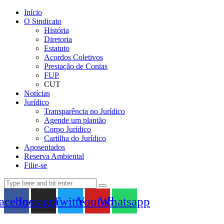
Início
O Sindicato
História
Diretoria
Estatuto
Acordos Coletivos
Prestação de Contas
FUP
CUT
Notícias
Jurídico
Transparência no Jurídico
Agende um plantão
Corpo Jurídico
Cartilha do Jurídico
Aposentados
Reserva Ambiental
Filie-se
acebook
Instagram
Twitter
Youtube
Whatsapp