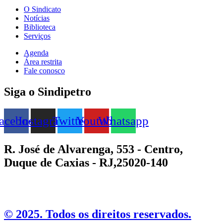
O Sindicato
Notícias
Biblioteca
Serviços
Agenda
Área restrita
Fale conosco
Siga o Sindipetro
acebook
Instagram
Twitter
Youtube
Whatsapp
R. José de Alvarenga, 553 - Centro,
Duque de Caxias - RJ,25020-140
©️ 2025. Todos os direitos reservados.