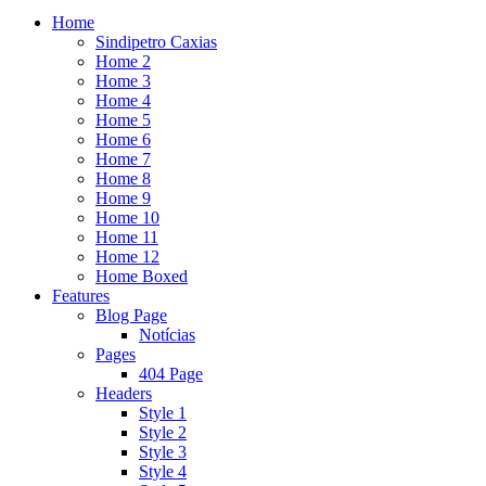
Home
Sindipetro Caxias
Home 2
Home 3
Home 4
Home 5
Home 6
Home 7
Home 8
Home 9
Home 10
Home 11
Home 12
Home Boxed
Features
Blog Page
Notícias
Pages
404 Page
Headers
Style 1
Style 2
Style 3
Style 4