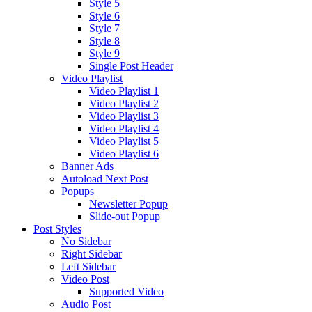
Style 5
Style 6
Style 7
Style 8
Style 9
Single Post Header
Video Playlist
Video Playlist 1
Video Playlist 2
Video Playlist 3
Video Playlist 4
Video Playlist 5
Video Playlist 6
Banner Ads
Autoload Next Post
Popups
Newsletter Popup
Slide-out Popup
Post Styles
No Sidebar
Right Sidebar
Left Sidebar
Video Post
Supported Video
Audio Post