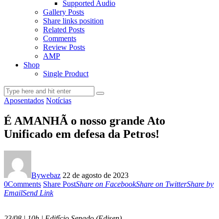
Supported Audio
Gallery Posts
Share links position
Related Posts
Comments
Review Posts
AMP
Shop
Single Product
Aposentados
Notícias
É AMANHÃ o nosso grande Ato
Unificado em defesa da Petros!
By
webaz
22 de agosto de 2023
0
Comments
Share Post
Share on Facebook
Share on Twitter
Share by
Email
Send Link
23/08 | 10h | Edifício Senado (Edisen)