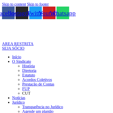
Skip to content
Skip to footer
acebook
Instagram
Twitter
Youtube
Whatsapp
AREA RESTRITA
SEJA SÓCIO
Início
O Sindicato
História
Diretoria
Estatuto
Acordos Coletivos
Prestação de Contas
FUP
CUT
Notícias
Jurídico
Transparência no Jurídico
Agende um plantão