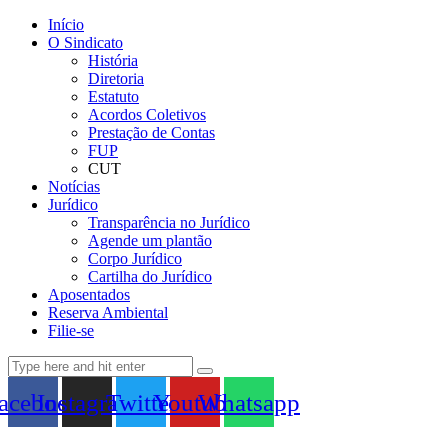
Início
O Sindicato
História
Diretoria
Estatuto
Acordos Coletivos
Prestação de Contas
FUP
CUT
Notícias
Jurídico
Transparência no Jurídico
Agende um plantão
Corpo Jurídico
Cartilha do Jurídico
Aposentados
Reserva Ambiental
Filie-se
acebook
Instagram
Twitter
Youtube
Whatsapp