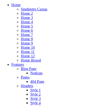
Home
Sindipetro Caxias
Home 2
Home 3
Home 4
Home 5
Home 6
Home 7
Home 8
Home 9
Home 10
Home 11
Home 12
Home Boxed
Features
Blog Page
Notícias
Pages
404 Page
Headers
Style 1
Style 2
Style 3
Style 4