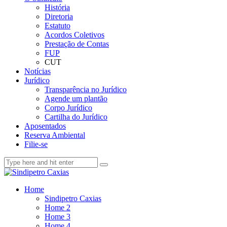
História
Diretoria
Estatuto
Acordos Coletivos
Prestação de Contas
FUP
CUT
Notícias
Jurídico
Transparência no Jurídico
Agende um plantão
Corpo Jurídico
Cartilha do Jurídico
Aposentados
Reserva Ambiental
Filie-se
Home
Sindipetro Caxias
Home 2
Home 3
Home 4