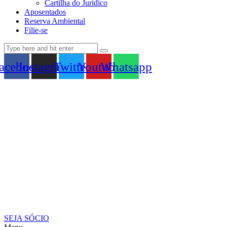
Cartilha do Jurídico
Aposentados
Reserva Ambiental
Filie-se
acebook
Instagram
Twitter
Youtube
Whatsapp
SEJA SÓCIO