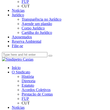
FUP
CUT
Notícias
Jurídico
Transparência no Jurídico
Agende um plantão
Corpo Jurídico
Cartilha do Jurídico
Aposentados
Reserva Ambiental
Filie-se
Início
O Sindicato
História
Diretoria
Estatuto
Acordos Coletivos
Prestação de Contas
FUP
CUT
Notícias