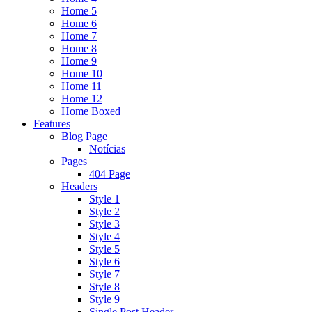
Home 5
Home 6
Home 7
Home 8
Home 9
Home 10
Home 11
Home 12
Home Boxed
Features
Blog Page
Notícias
Pages
404 Page
Headers
Style 1
Style 2
Style 3
Style 4
Style 5
Style 6
Style 7
Style 8
Style 9
Single Post Header