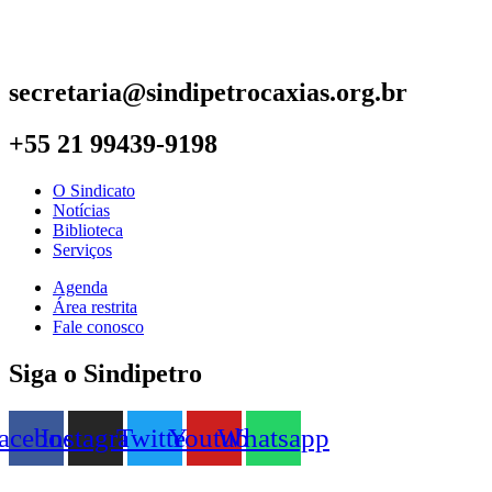
secretaria@sindipetrocaxias.org.br
+55 21 99439-9198
O Sindicato
Notícias
Biblioteca
Serviços
Agenda
Área restrita
Fale conosco
Siga o Sindipetro
acebook
Instagram
Twitter
Youtube
Whatsapp