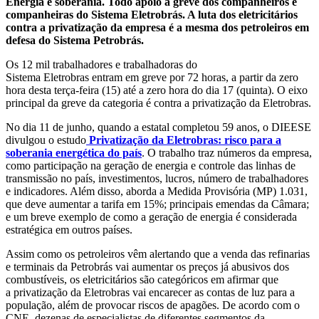
Energia é soberania. Todo apoio à greve dos companheiros e
companheiras do Sistema Eletrobrás. A luta dos eletricitários
contra a privatização da empresa é a mesma dos petroleiros em
defesa do Sistema Petrobrás.
Os 12 mil trabalhadores e trabalhadoras do
Sistema Eletrobras entram em greve por 72 horas, a partir da zero
hora desta terça-feira (15) até a zero hora do dia 17 (quinta). O eixo
principal da greve da categoria é contra a privatização da Eletrobras.
No dia 11 de junho, quando a estatal completou 59 anos, o DIEESE
divulgou o estudo
Privatização da Eletrobras: risco para a
soberania energética do país
. O trabalho traz números da empresa,
como participação na geração de energia e controle das linhas de
transmissão no país, investimentos, lucros, número de trabalhadores
e indicadores. Além disso, aborda a Medida Provisória (MP) 1.031,
que deve aumentar a tarifa em 15%; principais emendas da Câmara;
e um breve exemplo de como a geração de energia é considerada
estratégica em outros países.
Assim como os petroleiros vêm alertando que a venda das refinarias
e terminais da Petrobrás vai aumentar os preços já abusivos dos
combustíveis, os eletricitários são categóricos em afirmar que
a privatização da Eletrobras vai encarecer as contas de luz para a
população, além de provocar riscos de apagões. De acordo com o
CNE, dezenas de especialistas de diferentes segmentos da