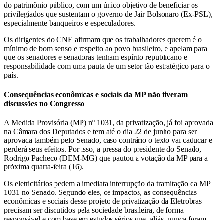
do patrimônio público, com um único objetivo de beneficiar os
privilegiados que sustentam o governo de Jair Bolsonaro (Ex-PSL),
especialmente banqueiros e especuladores.
Os dirigentes do CNE afirmam que os trabalhadores querem é o
mínimo de bom senso e respeito ao povo brasileiro, e apelam para
que os senadores e senadoras tenham espírito republicano e
responsabilidade com uma pauta de um setor tão estratégico para o
país.
Consequências econômicas e sociais da MP não tiveram
discussões no Congresso
A Medida Provisória (MP) nº 1031, da privatização, já foi aprovada
na Câmara dos Deputados e tem até o dia 22 de junho para ser
aprovada também pelo Senado, caso contrário o texto vai caducar e
perderá seus efeitos. Por isso, a pressa do presidente do Senado,
Rodrigo Pacheco (DEM-MG) que pautou a votação da MP para a
próxima quarta-feira (16).
Os eletricitários pedem a imediata interrupção da tramitação da MP
1031 no Senado. Segundo eles, os impactos, as consequências
econômicas e sociais desse projeto de privatização da Eletrobras
precisam ser discutidos pela sociedade brasileira, de forma
responsável e com base em estudos sérios que, aliás, nunca foram