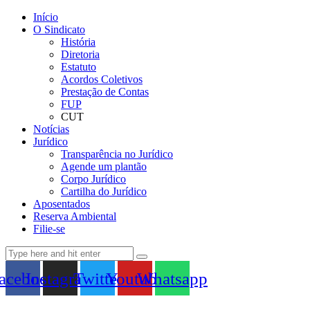
Início
O Sindicato
História
Diretoria
Estatuto
Acordos Coletivos
Prestação de Contas
FUP
CUT
Notícias
Jurídico
Transparência no Jurídico
Agende um plantão
Corpo Jurídico
Cartilha do Jurídico
Aposentados
Reserva Ambiental
Filie-se
acebook
Instagram
Twitter
Youtube
Whatsapp