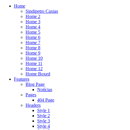
Home
Sindipetro Caxias
Home 2
Home 3
Home 4
Home 5
Home 6
Home 7
Home 8
Home 9
Home 10
Home 11
Home 12
Home Boxed
Features
Blog Page
Notícias
Pages
404 Page
Headers
Style 1
Style 2
Style 3
Style 4