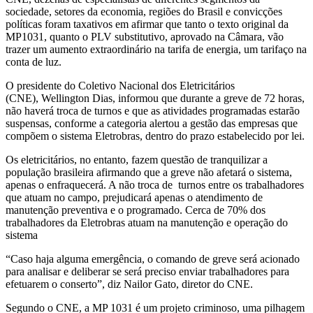
sociedade, setores da economia, regiões do Brasil e convicções
políticas foram taxativos em afirmar que tanto o texto original da
MP1031, quanto o PLV substitutivo, aprovado na Câmara, vão
trazer um aumento extraordinário na tarifa de energia, um tarifaço na
conta de luz.
O presidente do Coletivo Nacional dos Eletricitários
(CNE), Wellington Dias, informou que durante a greve de 72 horas,
não haverá troca de turnos e que as atividades programadas estarão
suspensas, conforme a categoria alertou a gestão das empresas que
compõem o sistema Eletrobras, dentro do prazo estabelecido por lei.
Os eletricitários, no entanto, fazem questão de tranquilizar a
população brasileira afirmando que a greve não afetará o sistema,
apenas o enfraquecerá. A não troca de turnos entre os trabalhadores
que atuam no campo, prejudicará apenas o atendimento de
manutenção preventiva e o programado. Cerca de 70% dos
trabalhadores da Eletrobras atuam na manutenção e operação do
sistema
“Caso haja alguma emergência, o comando de greve será acionado
para analisar e deliberar se será preciso enviar trabalhadores para
efetuarem o conserto”, diz Nailor Gato, diretor do CNE.
Segundo o CNE, a MP 1031 é um projeto criminoso, uma pilhagem