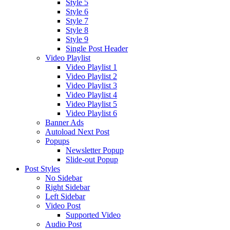
Style 5
Style 6
Style 7
Style 8
Style 9
Single Post Header
Video Playlist
Video Playlist 1
Video Playlist 2
Video Playlist 3
Video Playlist 4
Video Playlist 5
Video Playlist 6
Banner Ads
Autoload Next Post
Popups
Newsletter Popup
Slide-out Popup
Post Styles
No Sidebar
Right Sidebar
Left Sidebar
Video Post
Supported Video
Audio Post