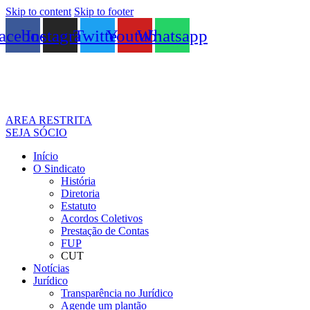
Skip to content
Skip to footer
acebook
Instagram
Twitter
Youtube
Whatsapp
AREA RESTRITA
SEJA SÓCIO
Início
O Sindicato
História
Diretoria
Estatuto
Acordos Coletivos
Prestação de Contas
FUP
CUT
Notícias
Jurídico
Transparência no Jurídico
Agende um plantão