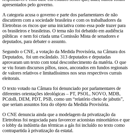
apresentados pelo governo.
A categoria acusa o governo e parte dos parlamentares de não
discutirem com a sociedade brasileira e com os trabalhadores da
Eletrobras os riscos que uma iniciativa como essa pode trazer para
os brasileiros e brasileiras. O tema não foi debatido em audiência
públicas e nem foi criada uma Comissão Mista de senadores e
deputados, para debater o assunto.
Segundo o CNE, a votação da Medida Provisória, na Câmara dos
Deputados, foi um escândalo. 313 deputados e deputadas
aprovaram um texto com total desconhecimento da matéria. O que
se viu foram discursos pífios, rasos, ancorados em fundos regionais
de valores relativos e limitadíssimos nos seus respectivos currais
eleitorais.
O texto votado na Câmara foi denunciado por parlamentares de
diferentes orientações ideológicas – PT, PSOL, NOVO, MDB,
PCdoB, DEM, PDT, PSB, como um “relatório cheio de jabutis”,
que seriam assuntos fora do objeto da Medida Provisória.
O CNE denuncia ainda que a modelagem da privatização da
Eletrobras foi negociada para favorecer acionistas minoritários e que
o lobby da indústria das térmicas a gás foi incluído no texto como
contrapartida à privatização da estatal.