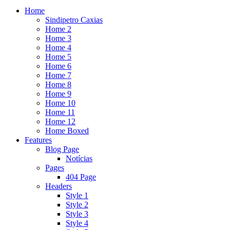
Home
Sindipetro Caxias
Home 2
Home 3
Home 4
Home 5
Home 6
Home 7
Home 8
Home 9
Home 10
Home 11
Home 12
Home Boxed
Features
Blog Page
Notícias
Pages
404 Page
Headers
Style 1
Style 2
Style 3
Style 4