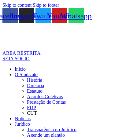
Skip to content
Skip to footer
acebook
Instagram
Twitter
Youtube
Whatsapp
AREA RESTRITA
SEJA SÓCIO
Início
O Sindicato
História
Diretoria
Estatuto
Acordos Coletivos
Prestação de Contas
FUP
CUT
Notícias
Jurídico
Transparência no Jurídico
Agende um plantão