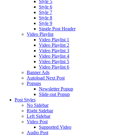
Style 5
Style 6
Style 7
Style 8
Style 9
Single Post Header
Video Playlist
Video Playlist 1
Video Playlist 2
Video Playlist 3
Video Playlist 4
Video Playlist 5
Video Playlist 6
Banner Ads
Autoload Next Post
Popups
Newsletter Popup
Slide-out Popup
Post Styles
No Sidebar
Right Sidebar
Left Sidebar
Video Post
Supported Video
Audio Post