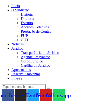
Início
O Sindicato
História
Diretoria
Estatuto
Acordos Coletivos
Prestação de Contas
FUP
CUT
Notícias
Jurídico
Transparência no Jurídico
Agende um plantão
Corpo Jurídico
Cartilha do Jurídico
Aposentados
Reserva Ambiental
Filie-se
acebook
Instagram
Twitter
Youtube
Whatsapp