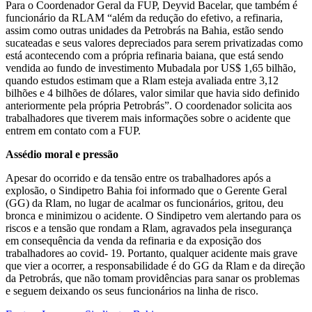
Para o Coordenador Geral da FUP, Deyvid Bacelar, que também é
funcionário da RLAM “além da redução do efetivo, a refinaria,
assim como outras unidades da Petrobrás na Bahia, estão sendo
sucateadas e seus valores depreciados para serem privatizadas como
está acontecendo com a própria refinaria baiana, que está sendo
vendida ao fundo de investimento Mubadala por US$ 1,65 bilhão,
quando estudos estimam que a Rlam esteja avaliada entre 3,12
bilhões e 4 bilhões de dólares, valor similar que havia sido definido
anteriormente pela própria Petrobrás”. O coordenador solicita aos
trabalhadores que tiverem mais informações sobre o acidente que
entrem em contato com a FUP.
Assédio moral e pressão
Apesar do ocorrido e da tensão entre os trabalhadores após a
explosão, o Sindipetro Bahia foi informado que o Gerente Geral
(GG) da Rlam, no lugar de acalmar os funcionários, gritou, deu
bronca e minimizou o acidente. O Sindipetro vem alertando para os
riscos e a tensão que rondam a Rlam, agravados pela insegurança
em consequência da venda da refinaria e da exposição dos
trabalhadores ao covid- 19. Portanto, qualquer acidente mais grave
que vier a ocorrer, a responsabilidade é do GG da Rlam e da direção
da Petrobrás, que não tomam providências para sanar os problemas
e seguem deixando os seus funcionários na linha de risco.