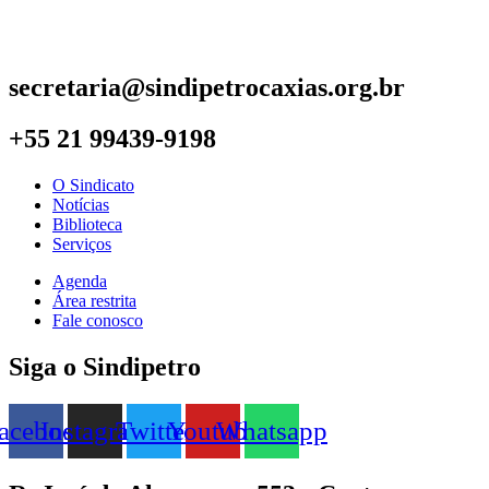
secretaria@sindipetrocaxias.org.br
+55 21 99439-9198
O Sindicato
Notícias
Biblioteca
Serviços
Agenda
Área restrita
Fale conosco
Siga o Sindipetro
acebook
Instagram
Twitter
Youtube
Whatsapp