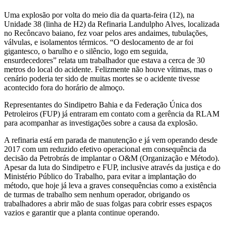
Uma explosão por volta do meio dia da quarta-feira (12), na
Unidade 38 (linha de H2) da Refinaria Landulpho Alves, localizada
no Recôncavo baiano, fez voar pelos ares andaimes, tubulações,
válvulas, e isolamentos térmicos. “O deslocamento de ar foi
gigantesco, o barulho e o silêncio, logo em seguida,
ensurdecedores” relata um trabalhador que estava a cerca de 30
metros do local do acidente. Felizmente não houve vítimas, mas o
cenário poderia ter sido de muitas mortes se o acidente tivesse
acontecido fora do horário de almoço.
Representantes do Sindipetro Bahia e da Federação Única dos
Petroleiros (FUP) já entraram em contato com a gerência da RLAM
para acompanhar as investigações sobre a causa da explosão.
A refinaria está em parada de manutenção e já vem operando desde
2017 com um reduzido efetivo operacional em consequência da
decisão da Petrobrás de implantar o O&M (Organização e Método).
Apesar da luta do Sindipetro e FUP, inclusive através da justiça e do
Ministério Público do Trabalho, para evitar a implantação do
método, que hoje já leva a graves consequências como a existência
de turmas de trabalho sem nenhum operador, obrigando os
trabalhadores a abrir mão de suas folgas para cobrir esses espaços
vazios e garantir que a planta continue operando.