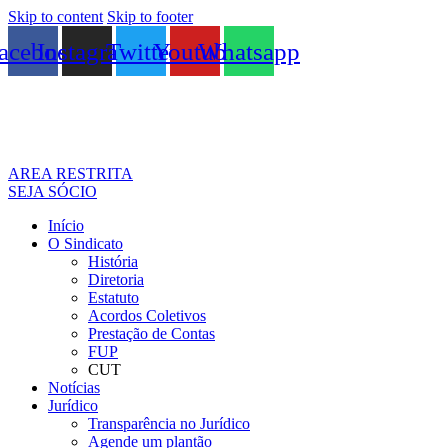
Skip to content
Skip to footer
acebook
Instagram
Twitter
Youtube
Whatsapp
AREA RESTRITA
SEJA SÓCIO
Início
O Sindicato
História
Diretoria
Estatuto
Acordos Coletivos
Prestação de Contas
FUP
CUT
Notícias
Jurídico
Transparência no Jurídico
Agende um plantão