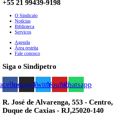
+55 21 99439-9198
O Sindicato
Notícias
Biblioteca
Serviços
Agenda
Área restrita
Fale conosco
Siga o Sindipetro
acebook
Instagram
Twitter
Youtube
Whatsapp
R. José de Alvarenga, 553 - Centro,
Duque de Caxias - RJ,25020-140