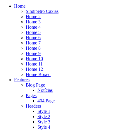
Home
Sindipetro Caxias
Home 2
Home 3
Home 4
Home 5
Home 6
Home 7
Home 8
Home 9
Home 10
Home 11
Home 12
Home Boxed
Features
Blog Page
Notícias
Pages
404 Page
Headers
Style 1
Style 2
Style 3
Style 4