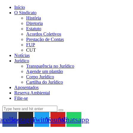
Início
O Sindicato
História
Diretoria
Estatuto
Acordos Coletivos
Prestação de Contas
FUP
CUT
Notícias
Jurídico
Transparência no Jurídico
Agende um plantão
Corpo Jurídico
Cartilha do Jurídico
Aposentados
Reserva Ambiental
Filie-se
acebook
Instagram
Twitter
Youtube
Whatsapp