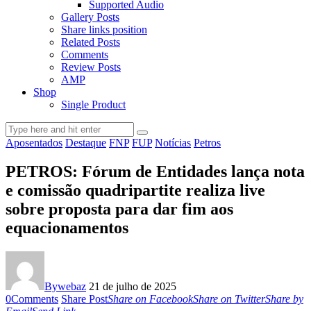
Supported Audio
Gallery Posts
Share links position
Related Posts
Comments
Review Posts
AMP
Shop
Single Product
Aposentados
Destaque
FNP
FUP
Notícias
Petros
PETROS: Fórum de Entidades lança nota
e comissão quadripartite realiza live
sobre proposta para dar fim aos
equacionamentos
By
webaz
21 de julho de 2025
0
Comments
Share Post
Share on Facebook
Share on Twitter
Share by