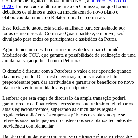
Conforme divulgado na nossa última Nota, a
numero 15, no dia
01/07
, foi realizada a última reunião da Comissão, na qual foram
debatidos os últimos ajustes da modelagem do novo plano e
elaboração da minuta do Relatório final da comissão.
Esse Relatório agora está sendo analisado para ser assinado por
todos os membros da Comissão Quadripartite e, em breve, será
divulgado para todos os participantes e assistidos da Petros.
Agora temos um desafio enorme antes de levar para Comitê
Mediador do TCU, que garanta a possibilidade da realização de uma
ampla transação judicial com a Petrobrás.
O desafio é discutir com a Petrobras o valor a ser aportado quando
da aprovação do TCU nesta negociação, pois o valor é fator
preponderante para dar atratividade e garantir os benefícios no novo
plano e trazer tranquilidade aos participantes.
Lembrar que esta etapa de discussão da ampla transação poderá
garantir recursos financeiros necessários para reduzir ou eliminar os
atuais equacionamentos, superando as dificuldades legais e
regulatórias aplicáveis às empresas públicas e estatais no que se
refere às suas participações no custeio dos seus planos fechados de
previdência complementar.
Dando continuidade ao compromisso de transparência e defesa dos