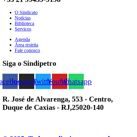
O Sindicato
Notícias
Biblioteca
Serviços
Agenda
Área restrita
Fale conosco
Siga o Sindipetro
acebook
Instagram
Twitter
Youtube
Whatsapp
R. José de Alvarenga, 553 - Centro,
Duque de Caxias - RJ,25020-140