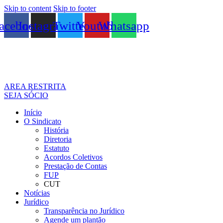
Skip to content
Skip to footer
acebook
Instagram
Twitter
Youtube
Whatsapp
AREA RESTRITA
SEJA SÓCIO
Início
O Sindicato
História
Diretoria
Estatuto
Acordos Coletivos
Prestação de Contas
FUP
CUT
Notícias
Jurídico
Transparência no Jurídico
Agende um plantão