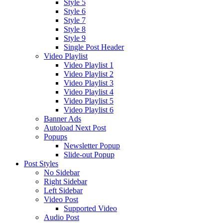
Style 5
Style 6
Style 7
Style 8
Style 9
Single Post Header
Video Playlist
Video Playlist 1
Video Playlist 2
Video Playlist 3
Video Playlist 4
Video Playlist 5
Video Playlist 6
Banner Ads
Autoload Next Post
Popups
Newsletter Popup
Slide-out Popup
Post Styles
No Sidebar
Right Sidebar
Left Sidebar
Video Post
Supported Video
Audio Post