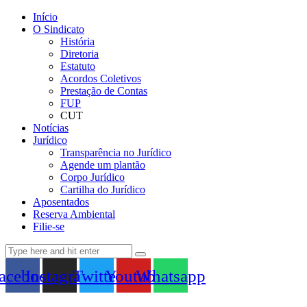
Início
O Sindicato
História
Diretoria
Estatuto
Acordos Coletivos
Prestação de Contas
FUP
CUT
Notícias
Jurídico
Transparência no Jurídico
Agende um plantão
Corpo Jurídico
Cartilha do Jurídico
Aposentados
Reserva Ambiental
Filie-se
acebook
Instagram
Twitter
Youtube
Whatsapp