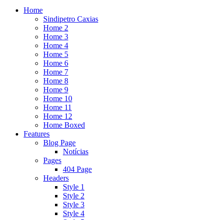
Home
Sindipetro Caxias
Home 2
Home 3
Home 4
Home 5
Home 6
Home 7
Home 8
Home 9
Home 10
Home 11
Home 12
Home Boxed
Features
Blog Page
Notícias
Pages
404 Page
Headers
Style 1
Style 2
Style 3
Style 4