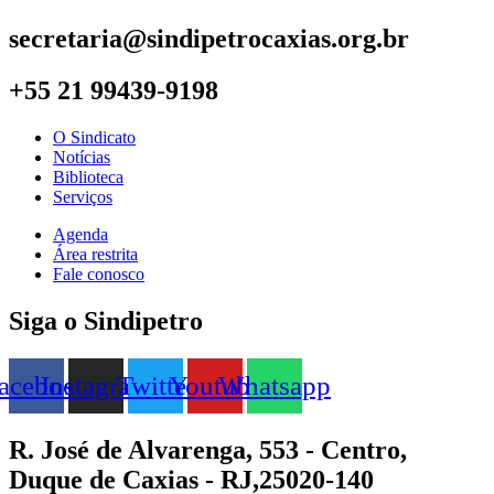
secretaria@sindipetrocaxias.org.br
+55 21 99439-9198
O Sindicato
Notícias
Biblioteca
Serviços
Agenda
Área restrita
Fale conosco
Siga o Sindipetro
acebook
Instagram
Twitter
Youtube
Whatsapp
R. José de Alvarenga, 553 - Centro,
Duque de Caxias - RJ,25020-140