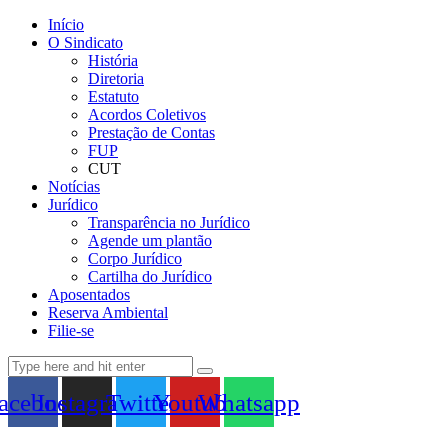
Início
O Sindicato
História
Diretoria
Estatuto
Acordos Coletivos
Prestação de Contas
FUP
CUT
Notícias
Jurídico
Transparência no Jurídico
Agende um plantão
Corpo Jurídico
Cartilha do Jurídico
Aposentados
Reserva Ambiental
Filie-se
acebook
Instagram
Twitter
Youtube
Whatsapp