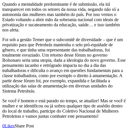
Quando a mentalidade predominante é de submissão, ela irá
transparecer em todos os setores da nossa vida, negando não só a
autonomia das mulheres mas também do país. Por isso vemos o
Estado voltando a abrir mão da soberania nacional com ideais de
privatização e sucateamento da educação, saúde… e isso também
nos afeta.
Foi sob a gestão Temer que o subcomitê de diversidade – que é um
requisito para que Petrobrás mantenha o selo pró-equidade de
gênero, e que tinha uma representante das trabalhadoras, foi
totalmente esvaziado. Um retorno desse fórum no governo
Bolsonaro seria uma utopia, dada a ideologia do novo governo. Esse
pensamento tacanho e retrógrado impacta no dia a dia das
trabalhadoras e dificulta o avanço em questões fundamentais para a
classe trabalhadora, como por exemplo o direito à amamentação. A
partir desse fórum foi, por exemplo, expandida e facilitada a
utilização das salas de amamentação em diversas unidades do
Sistema Petrobrás.
Se você é homem e está parado no tempo, se atualize! Mas se você é
mulher e se identificou ou já sofreu qualquer tipo de assédio dentro
do local de trabalho, participe do Coletivo Nacional de Mulheres
Petroleiras e vamos juntas combater este pensamento!
0
Likes
Share Post