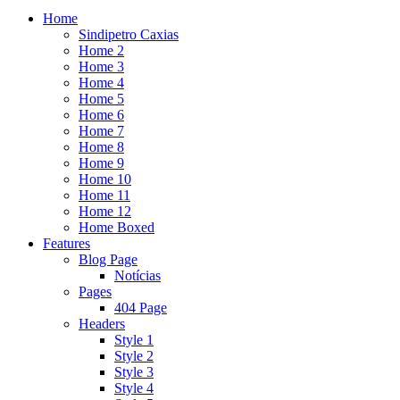
Home
Sindipetro Caxias
Home 2
Home 3
Home 4
Home 5
Home 6
Home 7
Home 8
Home 9
Home 10
Home 11
Home 12
Home Boxed
Features
Blog Page
Notícias
Pages
404 Page
Headers
Style 1
Style 2
Style 3
Style 4