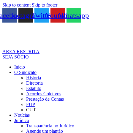
Skip to content
Skip to footer
acebook
Instagram
Twitter
Youtube
Whatsapp
AREA RESTRITA
SEJA SÓCIO
Início
O Sindicato
História
Diretoria
Estatuto
Acordos Coletivos
Prestação de Contas
FUP
CUT
Notícias
Jurídico
Transparência no Jurídico
Agende um plantão