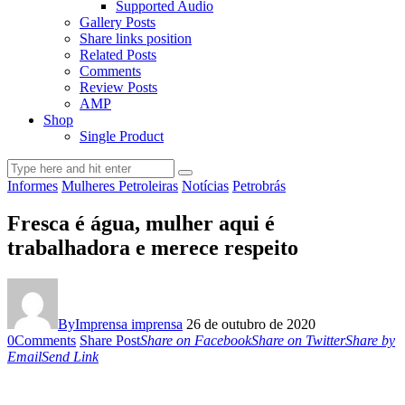
Supported Audio
Gallery Posts
Share links position
Related Posts
Comments
Review Posts
AMP
Shop
Single Product
Informes
Mulheres Petroleiras
Notícias
Petrobrás
Fresca é água, mulher aqui é
trabalhadora e merece respeito
By
Imprensa imprensa
26 de outubro de 2020
0
Comments
Share Post
Share on Facebook
Share on Twitter
Share by
Email
Send Link