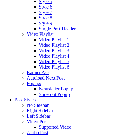
Style 5
Style 6
Style 7
Style 8
Style 9
Single Post Header
Video Playlist
Video Playlist 1
Video Playlist 2
Video Playlist 3
Video Playlist 4
Video Playlist 5
Video Playlist 6
Banner Ads
Autoload Next Post
Popups
Newsletter Popup
Slide-out Popup
Post Styles
No Sidebar
Right Sidebar
Left Sidebar
Video Post
Supported Video
Audio Post