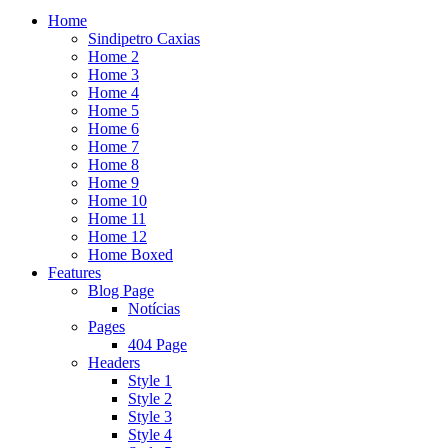
Home
Sindipetro Caxias
Home 2
Home 3
Home 4
Home 5
Home 6
Home 7
Home 8
Home 9
Home 10
Home 11
Home 12
Home Boxed
Features
Blog Page
Notícias
Pages
404 Page
Headers
Style 1
Style 2
Style 3
Style 4