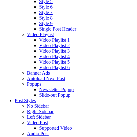
Style 5
Style 6
Style 7
Style 8
Style 9
Single Post Header
Video Playlist
Video Playlist 1
Video Playlist 2
Video Playlist 3
Video Playlist 4
Video Playlist 5
Video Playlist 6
Banner Ads
Autoload Next Post
Popups
Newsletter Popup
Slide-out Popup
Post Styles
No Sidebar
Right Sidebar
Left Sidebar
Video Post
Supported Video
Audio Post