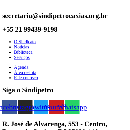
secretaria@sindipetrocaxias.org.br
+55 21 99439-9198
O Sindicato
Notícias
Biblioteca
Serviços
Agenda
Área restrita
Fale conosco
Siga o Sindipetro
acebook
Instagram
Twitter
Youtube
Whatsapp
R. José de Alvarenga, 553 - Centro,