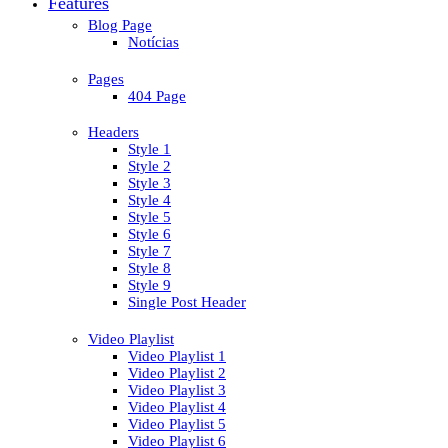
Features
Blog Page
Notícias
Pages
404 Page
Headers
Style 1
Style 2
Style 3
Style 4
Style 5
Style 6
Style 7
Style 8
Style 9
Single Post Header
Video Playlist
Video Playlist 1
Video Playlist 2
Video Playlist 3
Video Playlist 4
Video Playlist 5
Video Playlist 6