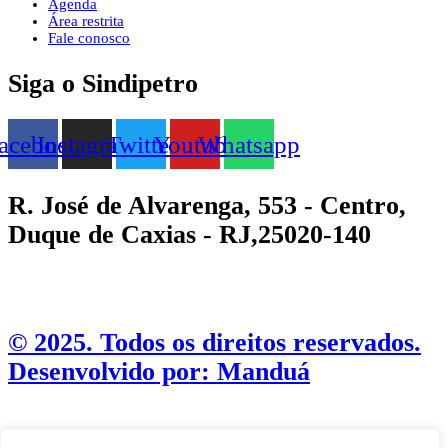
Agenda
Área restrita
Fale conosco
Siga o Sindipetro
acebook
Instagram
Twitter
Youtube
Whatsapp
R. José de Alvarenga, 553 - Centro,
Duque de Caxias - RJ,25020-140
©️ 2025. Todos os direitos reservados.
Desenvolvido por: Manduá