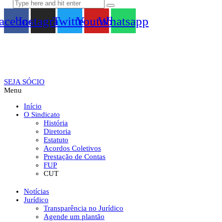
acebook
Instagram
Twitter
Youtube
Whatsapp
SEJA SÓCIO
Menu
Início
O Sindicato
História
Diretoria
Estatuto
Acordos Coletivos
Prestação de Contas
FUP
CUT
Notícias
Jurídico
Transparência no Jurídico
Agende um plantão