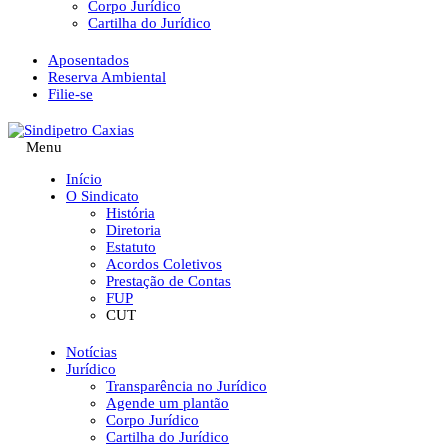
Corpo Jurídico
Cartilha do Jurídico
Aposentados
Reserva Ambiental
Filie-se
Menu
Início
O Sindicato
História
Diretoria
Estatuto
Acordos Coletivos
Prestação de Contas
FUP
CUT
Notícias
Jurídico
Transparência no Jurídico
Agende um plantão
Corpo Jurídico
Cartilha do Jurídico