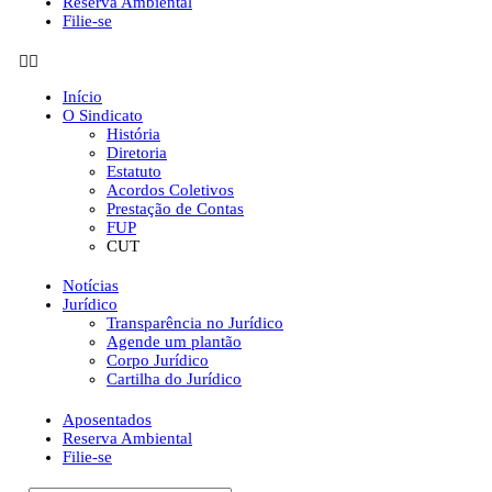
Reserva Ambiental
Filie-se
Início
O Sindicato
História
Diretoria
Estatuto
Acordos Coletivos
Prestação de Contas
FUP
CUT
Notícias
Jurídico
Transparência no Jurídico
Agende um plantão
Corpo Jurídico
Cartilha do Jurídico
Aposentados
Reserva Ambiental
Filie-se