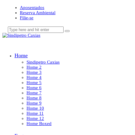
Aposentados
Reserva Ambiental
Filie-se
Home
Sindipetro Caxias
Home 2
Home 3
Home 4
Home 5
Home 6
Home 7
Home 8
Home 9
Home 10
Home 11
Home 12
Home Boxed