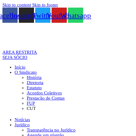
Skip to content
Skip to footer
acebook
Instagram
Twitter
Youtube
Whatsapp
AREA RESTRITA
SEJA SÓCIO
Início
O Sindicato
História
Diretoria
Estatuto
Acordos Coletivos
Prestação de Contas
FUP
CUT
Notícias
Jurídico
Transparência no Jurídico
Agende um plantão