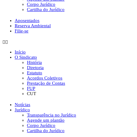
Corpo Jurídico
Cartilha do Jurídico
Aposentados
Reserva Ambiental
Filie-se
Início
O Sindicato
História
Diretoria
Estatuto
Acordos Coletivos
Prestação de Contas
FUP
CUT
Notícias
Jurídico
Transparência no Jurídico
Agende um plantão
Corpo Jurídico
Cartilha do Jurídico