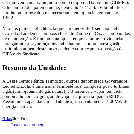
CE que veio em auxílio junto com o corpo de Bombeiros (CBMRJ).
O incêndio foi, aparentemente, debelado às 11:54. Os bombeiros
terminaram o rescaldo e encerraram a emergência agravada às
13:02.
Não nos parece coincidência que em menos de 1 semana tenha
ocorrido 3 acidentes em nossa base de Duque de Caxias em paradas
de manutenção. É fundamental que a empresa tome providências
para garantir a segurança dos trabalhadores e uma investigação
profunda também deste novo acidente com respeito à posição da
CIPA e do Sindicato.
Resumo da Unidade:
A Usina Termoelétrica TermoRio, outrora denominada Governador
Leonel Brizola, é uma usina Termoelétrica, composta por 6 turbinas
a gás (com queima de gás natural) e 3 turbinas a vapor, em ciclo
combinado com co-geração de vapor de processo para a REDUC.
Possui uma capacidade instalada de aproximadamente 1000MW de
energia elétrica.
0
Likes
Share Post
Leave a comment