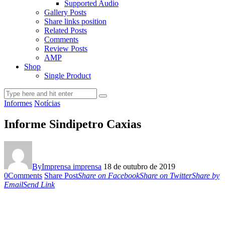
Supported Audio
Gallery Posts
Share links position
Related Posts
Comments
Review Posts
AMP
Shop
Single Product
Informes
Notícias
Informe Sindipetro Caxias
By
Imprensa imprensa
18 de outubro de 2019
0
Comments
Share Post
Share on Facebook
Share on Twitter
Share by
Email
Send Link