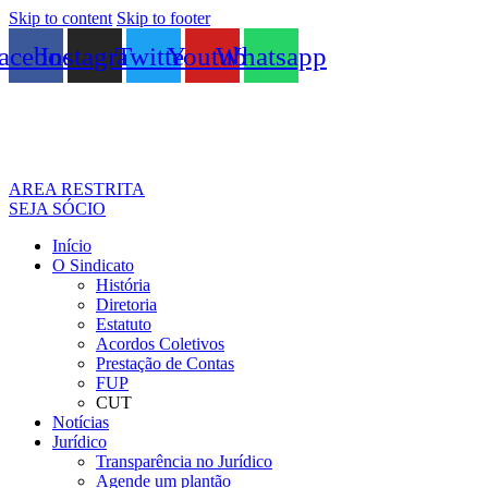
Skip to content
Skip to footer
acebook
Instagram
Twitter
Youtube
Whatsapp
AREA RESTRITA
SEJA SÓCIO
Início
O Sindicato
História
Diretoria
Estatuto
Acordos Coletivos
Prestação de Contas
FUP
CUT
Notícias
Jurídico
Transparência no Jurídico
Agende um plantão