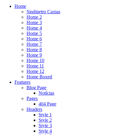
Home
Sindipetro Caxias
Home 2
Home 3
Home 4
Home 5
Home 6
Home 7
Home 8
Home 9
Home 10
Home 11
Home 12
Home Boxed
Features
Blog Page
Notícias
Pages
404 Page
Headers
Style 1
Style 2
Style 3
Style 4