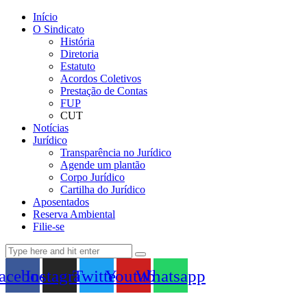
Início
O Sindicato
História
Diretoria
Estatuto
Acordos Coletivos
Prestação de Contas
FUP
CUT
Notícias
Jurídico
Transparência no Jurídico
Agende um plantão
Corpo Jurídico
Cartilha do Jurídico
Aposentados
Reserva Ambiental
Filie-se
acebook
Instagram
Twitter
Youtube
Whatsapp