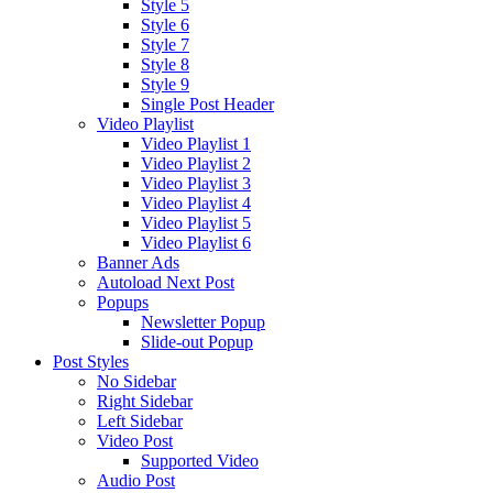
Style 5
Style 6
Style 7
Style 8
Style 9
Single Post Header
Video Playlist
Video Playlist 1
Video Playlist 2
Video Playlist 3
Video Playlist 4
Video Playlist 5
Video Playlist 6
Banner Ads
Autoload Next Post
Popups
Newsletter Popup
Slide-out Popup
Post Styles
No Sidebar
Right Sidebar
Left Sidebar
Video Post
Supported Video
Audio Post