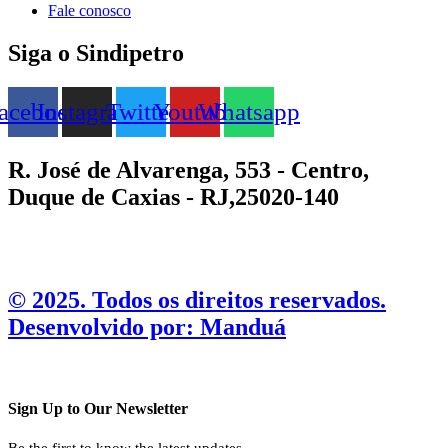
Fale conosco
Siga o Sindipetro
acebook
Instagram
Twitter
Youtube
Whatsapp
R. José de Alvarenga, 553 - Centro,
Duque de Caxias - RJ,25020-140
©️ 2025. Todos os direitos reservados.
Desenvolvido por: Manduá
Sign Up to Our Newsletter
Be the first to know the latest updates