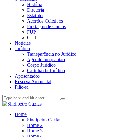
História
Diretoria
Estatuto
Acordos Coletivos
Prestação de Contas
FUP
CUT
Notícias
Jurídico
Transparência no Jurídico
Agende um plantão
Corpo Jurídico
Cartilha do Jurídico
Aposentados
Reserva Ambiental
Filie-se
Home
Sindipetro Caxias
Home 2
Home 3
Home 4