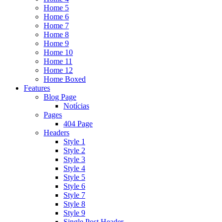
Home 5
Home 6
Home 7
Home 8
Home 9
Home 10
Home 11
Home 12
Home Boxed
Features
Blog Page
Notícias
Pages
404 Page
Headers
Style 1
Style 2
Style 3
Style 4
Style 5
Style 6
Style 7
Style 8
Style 9
Single Post Header