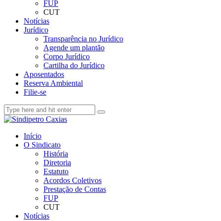
FUP
CUT
Notícias
Jurídico
Transparência no Jurídico
Agende um plantão
Corpo Jurídico
Cartilha do Jurídico
Aposentados
Reserva Ambiental
Filie-se
Início
O Sindicato
História
Diretoria
Estatuto
Acordos Coletivos
Prestação de Contas
FUP
CUT
Notícias