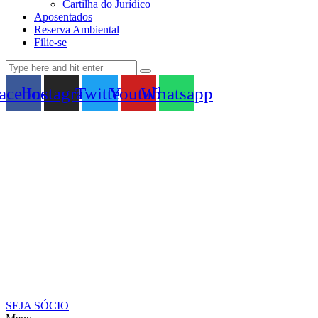
Cartilha do Jurídico
Aposentados
Reserva Ambiental
Filie-se
acebook
Instagram
Twitter
Youtube
Whatsapp
SEJA SÓCIO