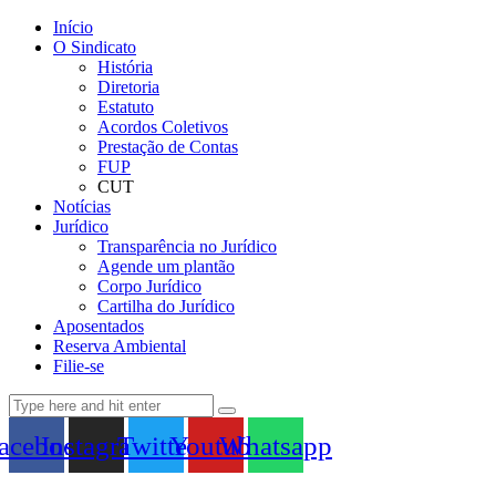
Início
O Sindicato
História
Diretoria
Estatuto
Acordos Coletivos
Prestação de Contas
FUP
CUT
Notícias
Jurídico
Transparência no Jurídico
Agende um plantão
Corpo Jurídico
Cartilha do Jurídico
Aposentados
Reserva Ambiental
Filie-se
acebook
Instagram
Twitter
Youtube
Whatsapp