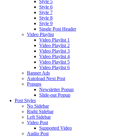
Style 5
Style 6
Style 7
Style 8
Style 9
Single Post Header
Video Playlist
Video Playlist 1
Video Playlist 2
Video Playlist 3
Video Playlist 4
Video Playlist 5
Video Playlist 6
Banner Ads
Autoload Next Post
Popups
Newsletter Popup
Slide-out Popup
Post Styles
No Sidebar
Right Sidebar
Left Sidebar
Video Post
Supported Video
Audio Post