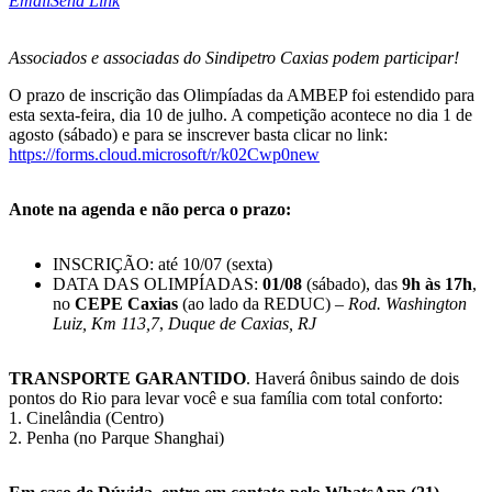
Email
Send Link
Associados e associadas do Sindipetro Caxias podem participar!
O prazo de inscrição das Olimpíadas da AMBEP foi estendido para
esta sexta-feira, dia 10 de julho. A competição acontece no dia 1 de
agosto (sábado) e para se inscrever basta clicar no link:
https://forms.cloud.microsoft/r/k02Cwp0new
Anote na agenda e não perca o prazo:
INSCRIÇÃO: até 10/07 (sexta)
DATA DAS OLIMPÍADAS:
01/08
(sábado), das
9h às 17h
,
no
CEPE Caxias
(ao lado da REDUC) –
Rod. Washington
Luiz, Km 113,7
,
Duque de Caxias, RJ
TRANSPORTE GARANTIDO
. Haverá ônibus saindo de dois
pontos do Rio para levar você e sua família com total conforto:
1. Cinelândia (Centro)
2. Penha (no Parque Shanghai)