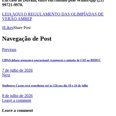
Em caso de Dúvida, entre em contato pelo WhatsApp (21)
99721-9970.
LEIA AQUI O REGULAMENTO DAS OLIMPÍADAS DE
VERÃO AMBEP
0
Likes
Share Post
Navegação de Post
Previous
CIPAA debate segurança operacional, transporte e emissão de CAT na REDUC
7 de julho de 2026
Next
Sindipetro Caxias terá expediente até às 12h nos dia 10 e 24 de julho
8 de julho de 2026
Leave a comment
Leave a comment