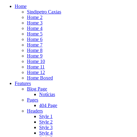
Home
Sindipetro Caxias
Home 2
Home 3
Home 4
Home 5
Home 6
Home 7
Home 8
Home 9
Home 10
Home 11
Home 12
Home Boxed
Features
Blog Page
Notícias
Pages
404 Page
Headers
Style 1
Style 2
Style 3
Style 4