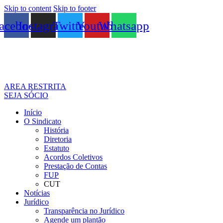
Skip to content
Skip to footer
acebook
Instagram
Twitter
Youtube
Whatsapp
AREA RESTRITA
SEJA SÓCIO
Início
O Sindicato
História
Diretoria
Estatuto
Acordos Coletivos
Prestação de Contas
FUP
CUT
Notícias
Jurídico
Transparência no Jurídico
Agende um plantão