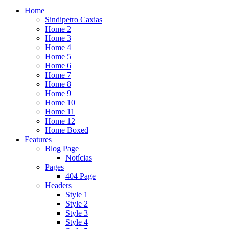
Home
Sindipetro Caxias
Home 2
Home 3
Home 4
Home 5
Home 6
Home 7
Home 8
Home 9
Home 10
Home 11
Home 12
Home Boxed
Features
Blog Page
Notícias
Pages
404 Page
Headers
Style 1
Style 2
Style 3
Style 4