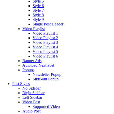
Style 5
Style 6
Style 7
Style 8
Style 9
Single Post Header
Video Playlist
Video Playlist 1
Video Playlist 2
Video Playlist 3
Video Playlist 4
Video Playlist 5
Video Playlist 6
Banner Ads
Autoload Next Post
Popups
Newsletter Popup
Slide-out Popup
Post Styles
No Sidebar
Right Sidebar
Left Sidebar
Video Post
Supported Video
Audio Post