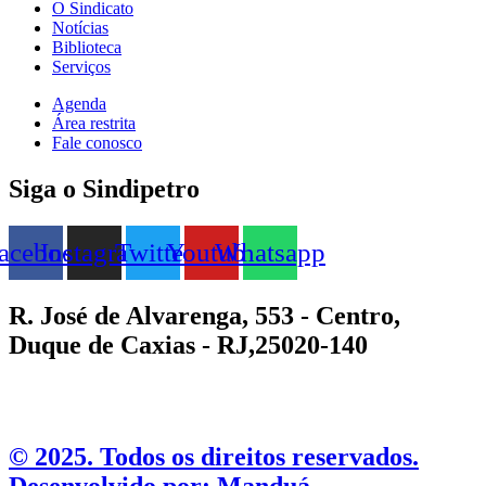
O Sindicato
Notícias
Biblioteca
Serviços
Agenda
Área restrita
Fale conosco
Siga o Sindipetro
acebook
Instagram
Twitter
Youtube
Whatsapp
R. José de Alvarenga, 553 - Centro,
Duque de Caxias - RJ,25020-140
©️ 2025. Todos os direitos reservados.