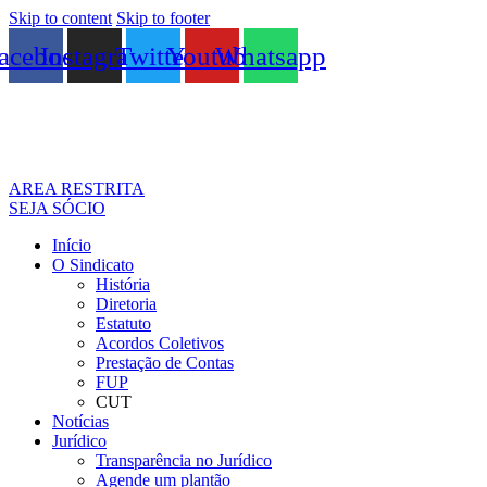
Skip to content
Skip to footer
acebook
Instagram
Twitter
Youtube
Whatsapp
AREA RESTRITA
SEJA SÓCIO
Início
O Sindicato
História
Diretoria
Estatuto
Acordos Coletivos
Prestação de Contas
FUP
CUT
Notícias
Jurídico
Transparência no Jurídico
Agende um plantão