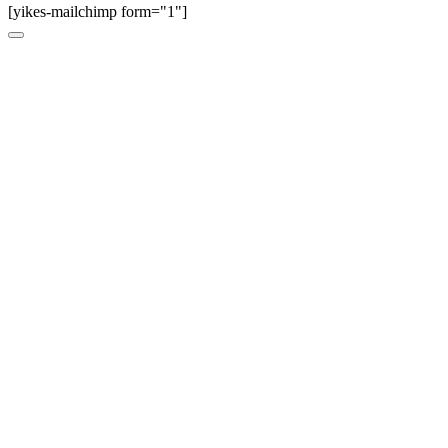
[yikes-mailchimp form="1"]