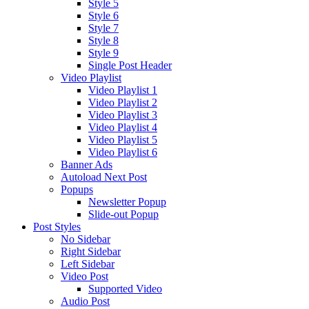
Style 5
Style 6
Style 7
Style 8
Style 9
Single Post Header
Video Playlist
Video Playlist 1
Video Playlist 2
Video Playlist 3
Video Playlist 4
Video Playlist 5
Video Playlist 6
Banner Ads
Autoload Next Post
Popups
Newsletter Popup
Slide-out Popup
Post Styles
No Sidebar
Right Sidebar
Left Sidebar
Video Post
Supported Video
Audio Post