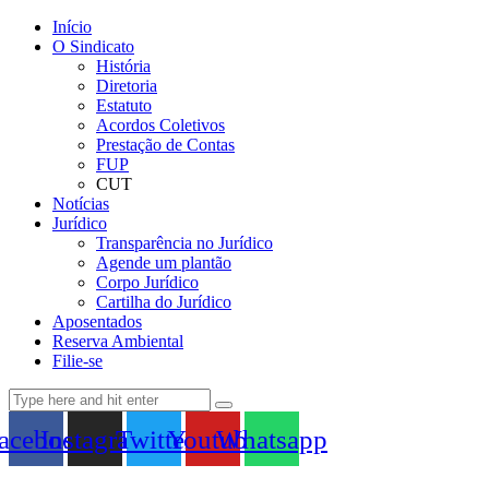
Início
O Sindicato
História
Diretoria
Estatuto
Acordos Coletivos
Prestação de Contas
FUP
CUT
Notícias
Jurídico
Transparência no Jurídico
Agende um plantão
Corpo Jurídico
Cartilha do Jurídico
Aposentados
Reserva Ambiental
Filie-se
acebook
Instagram
Twitter
Youtube
Whatsapp