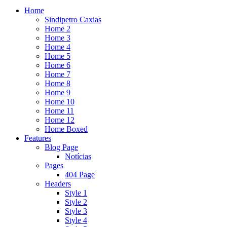
Home
Sindipetro Caxias
Home 2
Home 3
Home 4
Home 5
Home 6
Home 7
Home 8
Home 9
Home 10
Home 11
Home 12
Home Boxed
Features
Blog Page
Notícias
Pages
404 Page
Headers
Style 1
Style 2
Style 3
Style 4