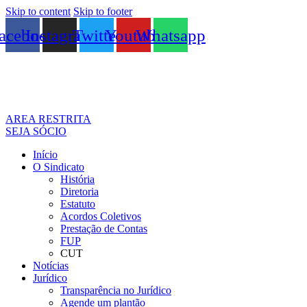
Skip to content
Skip to footer
acebook
Instagram
Twitter
Youtube
Whatsapp
AREA RESTRITA
SEJA SÓCIO
Início
O Sindicato
História
Diretoria
Estatuto
Acordos Coletivos
Prestação de Contas
FUP
CUT
Notícias
Jurídico
Transparência no Jurídico
Agende um plantão