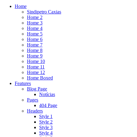
Home
Sindipetro Caxias
Home 2
Home 3
Home 4
Home 5
Home 6
Home 7
Home 8
Home 9
Home 10
Home 11
Home 12
Home Boxed
Features
Blog Page
Notícias
Pages
404 Page
Headers
Style 1
Style 2
Style 3
Style 4