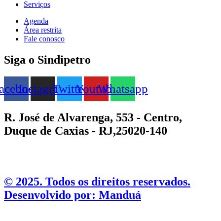
Serviços
Agenda
Área restrita
Fale conosco
Siga o Sindipetro
acebook
Instagram
Twitter
Youtube
Whatsapp
R. José de Alvarenga, 553 - Centro,
Duque de Caxias - RJ,25020-140
©️ 2025. Todos os direitos reservados.
Desenvolvido por: Manduá