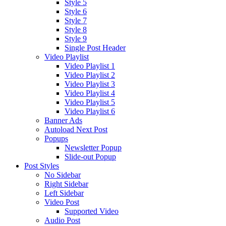
Style 5
Style 6
Style 7
Style 8
Style 9
Single Post Header
Video Playlist
Video Playlist 1
Video Playlist 2
Video Playlist 3
Video Playlist 4
Video Playlist 5
Video Playlist 6
Banner Ads
Autoload Next Post
Popups
Newsletter Popup
Slide-out Popup
Post Styles
No Sidebar
Right Sidebar
Left Sidebar
Video Post
Supported Video
Audio Post