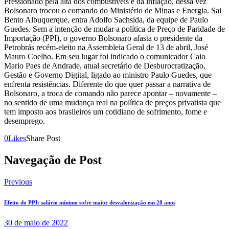
Pressionado pela alta dos combustíveis e da inflação, dessa vez
Bolsonaro trocou o comando do Ministério de Minas e Energia. Sai
Bento Albuquerque, entra Adolfo Sachsida, da equipe de Paulo
Guedes. Sem a intenção de mudar a política de Preço de Paridade de
Importação (PPI), o governo Bolsonaro afasta o presidente da
Petrobrás recém-eleito na Assembleia Geral de 13 de abril, José
Mauro Coelho. Em seu lugar foi indicado o comunicador Caio
Mario Paes de Andrade, atual secretário de Desburocratização,
Gestão e Governo Digital, ligado ao ministro Paulo Guedes, que
enfrenta resistências. Diferente do que quer passar a narrativa de
Bolsonaro, a troca de comando não parece apontar – novamente –
no sentido de uma mudança real na política de preços privatista que
tem imposto aos brasileiros um cotidiano de sofrimento, fome e
desemprego.
0
Likes
Share Post
Navegação de Post
Previous
Efeito do PPI: salário mínimo sofre maior desvalorização em 28 anos
30 de maio de 2022