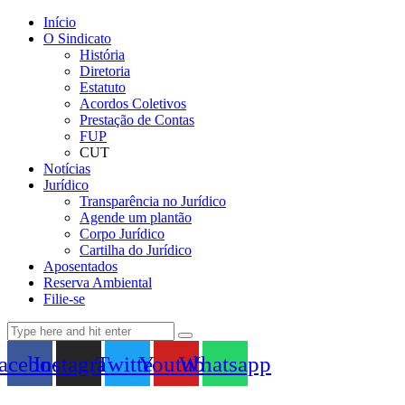
Início
O Sindicato
História
Diretoria
Estatuto
Acordos Coletivos
Prestação de Contas
FUP
CUT
Notícias
Jurídico
Transparência no Jurídico
Agende um plantão
Corpo Jurídico
Cartilha do Jurídico
Aposentados
Reserva Ambiental
Filie-se
acebook
Instagram
Twitter
Youtube
Whatsapp