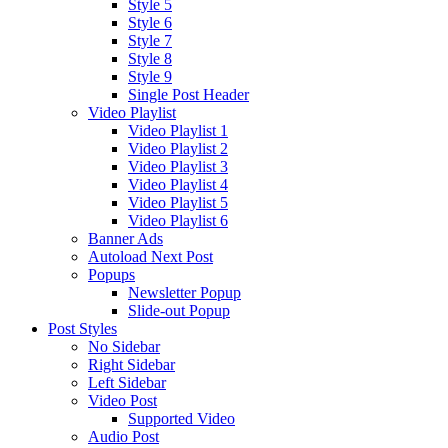
Style 5
Style 6
Style 7
Style 8
Style 9
Single Post Header
Video Playlist
Video Playlist 1
Video Playlist 2
Video Playlist 3
Video Playlist 4
Video Playlist 5
Video Playlist 6
Banner Ads
Autoload Next Post
Popups
Newsletter Popup
Slide-out Popup
Post Styles
No Sidebar
Right Sidebar
Left Sidebar
Video Post
Supported Video
Audio Post