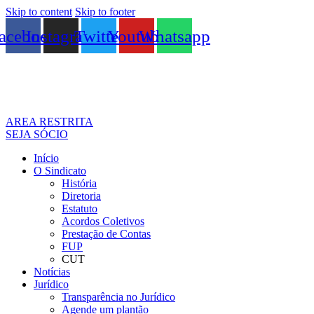
Skip to content
Skip to footer
acebook
Instagram
Twitter
Youtube
Whatsapp
AREA RESTRITA
SEJA SÓCIO
Início
O Sindicato
História
Diretoria
Estatuto
Acordos Coletivos
Prestação de Contas
FUP
CUT
Notícias
Jurídico
Transparência no Jurídico
Agende um plantão