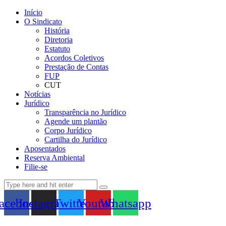
Início
O Sindicato
História
Diretoria
Estatuto
Acordos Coletivos
Prestação de Contas
FUP
CUT
Notícias
Jurídico
Transparência no Jurídico
Agende um plantão
Corpo Jurídico
Cartilha do Jurídico
Aposentados
Reserva Ambiental
Filie-se
acebook
Instagram
Twitter
Youtube
Whatsapp