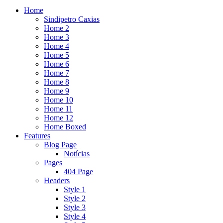
Home
Sindipetro Caxias
Home 2
Home 3
Home 4
Home 5
Home 6
Home 7
Home 8
Home 9
Home 10
Home 11
Home 12
Home Boxed
Features
Blog Page
Notícias
Pages
404 Page
Headers
Style 1
Style 2
Style 3
Style 4