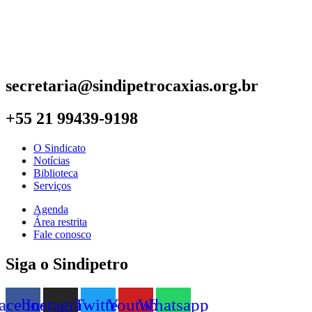
secretaria@sindipetrocaxias.org.br
+55 21 99439-9198
O Sindicato
Notícias
Biblioteca
Serviços
Agenda
Área restrita
Fale conosco
Siga o Sindipetro
acebook
Instagram
Twitter
Youtube
Whatsapp