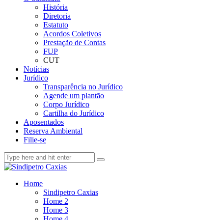
História
Diretoria
Estatuto
Acordos Coletivos
Prestação de Contas
FUP
CUT
Notícias
Jurídico
Transparência no Jurídico
Agende um plantão
Corpo Jurídico
Cartilha do Jurídico
Aposentados
Reserva Ambiental
Filie-se
Home
Sindipetro Caxias
Home 2
Home 3
Home 4