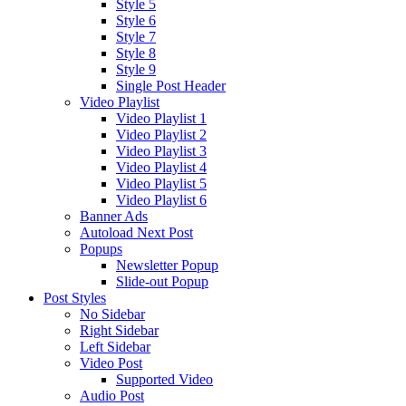
Style 5
Style 6
Style 7
Style 8
Style 9
Single Post Header
Video Playlist
Video Playlist 1
Video Playlist 2
Video Playlist 3
Video Playlist 4
Video Playlist 5
Video Playlist 6
Banner Ads
Autoload Next Post
Popups
Newsletter Popup
Slide-out Popup
Post Styles
No Sidebar
Right Sidebar
Left Sidebar
Video Post
Supported Video
Audio Post