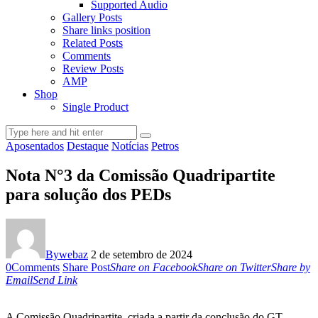
Supported Audio
Gallery Posts
Share links position
Related Posts
Comments
Review Posts
AMP
Shop
Single Product
Aposentados
Destaque
Notícias
Petros
Nota N°3 da Comissão Quadripartite
para solução dos PEDs
By
webaz
2 de setembro de 2024
0
Comments
Share Post
Share on Facebook
Share on Twitter
Share by
Email
Send Link
A Comissão Quadripartite, criada a partir da conclusão do GT