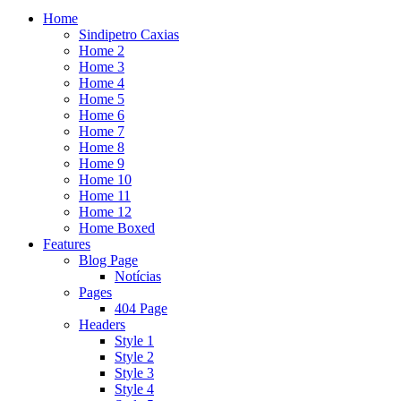
Home
Sindipetro Caxias
Home 2
Home 3
Home 4
Home 5
Home 6
Home 7
Home 8
Home 9
Home 10
Home 11
Home 12
Home Boxed
Features
Blog Page
Notícias
Pages
404 Page
Headers
Style 1
Style 2
Style 3
Style 4