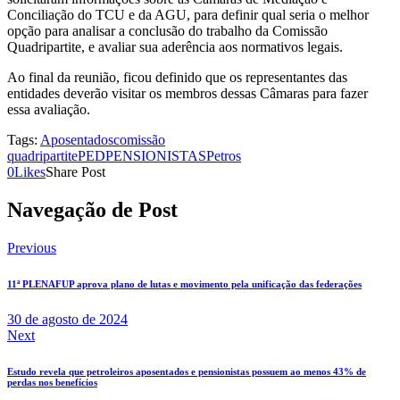
Conciliação do TCU e da AGU, para definir qual seria o melhor
opção para analisar a conclusão do trabalho da Comissão
Quadripartite, e avaliar sua aderência aos normativos legais.
Ao final da reunião, ficou definido que os representantes das
entidades deverão visitar os membros dessas Câmaras para fazer
essa avaliação.
Tags:
Aposentados
comissão
quadripartite
PED
PENSIONISTAS
Petros
0
Likes
Share Post
Navegação de Post
Previous
11ª PLENAFUP aprova plano de lutas e movimento pela unificação das federações
30 de agosto de 2024
Next
Estudo revela que petroleiros aposentados e pensionistas possuem ao menos 43% de
perdas nos benefícios