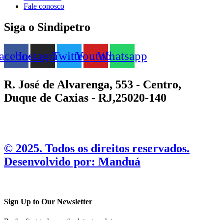
Fale conosco
Siga o Sindipetro
acebook
Instagram
Twitter
Youtube
Whatsapp
R. José de Alvarenga, 553 - Centro,
Duque de Caxias - RJ,25020-140
©️ 2025. Todos os direitos reservados.
Desenvolvido por: Manduá
Sign Up to Our Newsletter