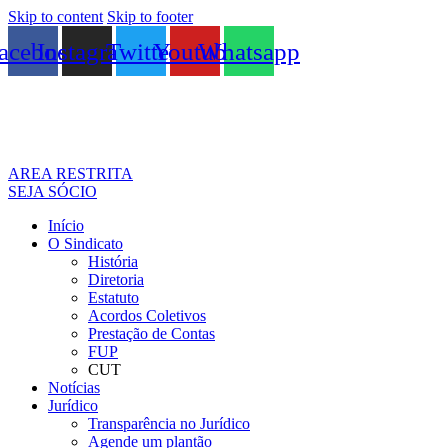
Skip to content
Skip to footer
acebook
Instagram
Twitter
Youtube
Whatsapp
AREA RESTRITA
SEJA SÓCIO
Início
O Sindicato
História
Diretoria
Estatuto
Acordos Coletivos
Prestação de Contas
FUP
CUT
Notícias
Jurídico
Transparência no Jurídico
Agende um plantão