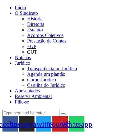
Início
O Sindicato
História
Diretoria
Estatuto
Acordos Coletivos
Prestação de Contas
FUP
CUT
Notícias
Jurídico
Transparência no Jurídico
Agende um plantão
Corpo Jurídico
Cartilha do Jurídico
Aposentados
Reserva Ambiental
Filie-se
acebook
Instagram
Twitter
Youtube
Whatsapp