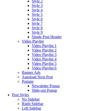
Style 2
Style 3
Style 4
Style 5
Style 6
Style 7
Style 8
Style 9
Single Post Header
Video Playlist
Video Playlist 1
Video Playlist 2
Video Playlist 3
Video Playlist 4
Video Playlist 5
Video Playlist 6
Banner Ads
Autoload Next Post
Popups
Newsletter Popup
Slide-out Popup
Post Styles
No Sidebar
Right Sidebar
Left Sidebar