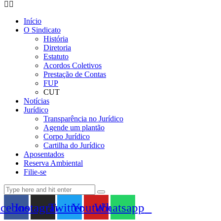
Início
O Sindicato
História
Diretoria
Estatuto
Acordos Coletivos
Prestação de Contas
FUP
CUT
Notícias
Jurídico
Transparência no Jurídico
Agende um plantão
Corpo Jurídico
Cartilha do Jurídico
Aposentados
Reserva Ambiental
Filie-se
acebook
Instagram
Twitter
Youtube
Whatsapp