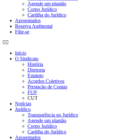
Agende um plantão
Corpo Jurídico
Cartilha do Jurídico
Aposentados
Reserva Ambiental
Filie-se
Início
O Sindicato
História
Diretoria
Estatuto
Acordos Coletivos
Prestação de Contas
FUP
CUT
Notícias
Jurídico
Transparência no Jurídico
Agende um plantão
Corpo Jurídico
Cartilha do Jurídico
Aposentados