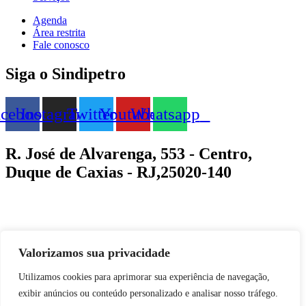
Agenda
Área restrita
Fale conosco
Siga o Sindipetro
acebook
Instagram
Twitter
Youtube
Whatsapp
R. José de Alvarenga, 553 - Centro,
Duque de Caxias - RJ,25020-140
©️ 2025. Todos os direitos reservados.
Valorizamos sua privacidade
Desenvolvido por: Manduá
Utilizamos cookies para aprimorar sua experiência de navegação,
exibir anúncios ou conteúdo personalizado e analisar nosso tráfego.