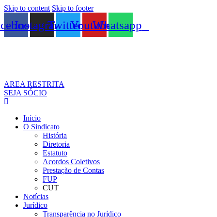
Skip to content
Skip to footer
acebook
Instagram
Twitter
Youtube
Whatsapp
AREA RESTRITA
SEJA SÓCIO
Início
O Sindicato
História
Diretoria
Estatuto
Acordos Coletivos
Prestação de Contas
FUP
CUT
Notícias
Jurídico
Transparência no Jurídico