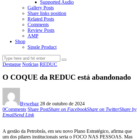
Supported Audio
Gallery Posts
Share links position
Related Posts
Comments
Review Posts
AMP
Shop
Single Product
Destaque
Notícias
REDUC
O COQUE da REDUC está abandonado
By
webaz
28 de outubro de 2024
0
Comments
Share Post
Share on Facebook
Share on Twitter
Share by
Email
Send Link
A gestão da Petrobrás, em seu novo Plano Estratégico, afirma que
um dos pilares institucionais seria o FOCO NAS PESSOAS. Mas