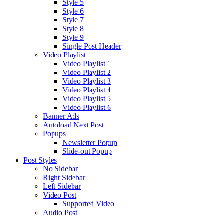
Style 5
Style 6
Style 7
Style 8
Style 9
Single Post Header
Video Playlist
Video Playlist 1
Video Playlist 2
Video Playlist 3
Video Playlist 4
Video Playlist 5
Video Playlist 6
Banner Ads
Autoload Next Post
Popups
Newsletter Popup
Slide-out Popup
Post Styles
No Sidebar
Right Sidebar
Left Sidebar
Video Post
Supported Video
Audio Post