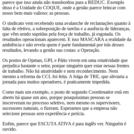
parece que isso ainda não transbordou para a REDUC. Exemplo
disso é a Unidade do COQUE, onde a gestão parece brincar com
nosso bem mais valioso: as pessoas.
O sindicato vem recebendo uma avalanche de reclamações quanto à
falta de efetivo, a sobreposição de tarefas e a ausência de lideranças,
que vêm sendo supridas pela força de trabalho, já esgotada. Os
resultados operacionais aparecem. E isso MASCARA a realidade da
ambiência e não revela quem é parte fundamental por trás desses
resultados, levando a gestão nas costas: a Operação.
Os postos de Opman, GPI, e Pátio vivem em uma rotatividade que
prejudica bastante o setor, porque ninguém quer estar nessas frentes
de trabalho. Não há atratividade e nem reconhecimento. Nem
mesmo a reforma da CCL foi feita. A folga de TRE, que aliviaria a
jornada para muitos operadores, é praticamente impedida.
Como mais um exemplo, o posto de segundo Coordenador está em
aberto há quase um ano, porque pouquíssimas pessoas se
inscreveram no processo seletivo, nem mesmo os supervisores,
sucessores naturais, o fizeram. Esperamos que a empresa não
selecione pessoas sem experiência e perícia.
Enfim, parece que ESCUTA ATIVA é para inglês ver. Ninguém é
ouvido.