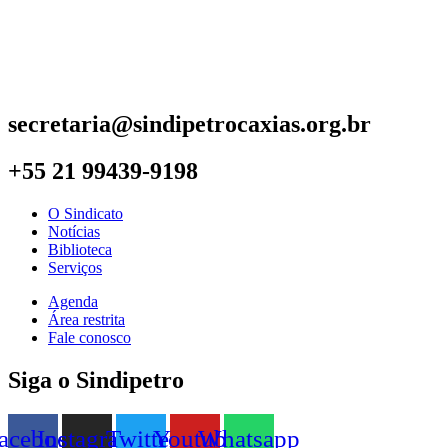
secretaria@sindipetrocaxias.org.br
+55 21 99439-9198
O Sindicato
Notícias
Biblioteca
Serviços
Agenda
Área restrita
Fale conosco
Siga o Sindipetro
acebook
Instagram
Twitter
Youtube
Whatsapp