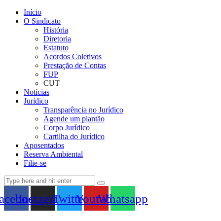
Início
O Sindicato
História
Diretoria
Estatuto
Acordos Coletivos
Prestação de Contas
FUP
CUT
Notícias
Jurídico
Transparência no Jurídico
Agende um plantão
Corpo Jurídico
Cartilha do Jurídico
Aposentados
Reserva Ambiental
Filie-se
acebook
Instagram
Twitter
Youtube
Whatsapp