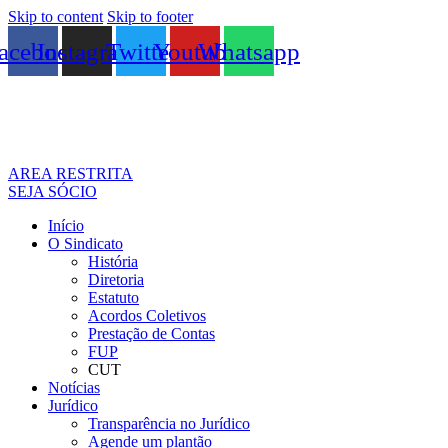
Skip to content
Skip to footer
acebook
Instagram
Twitter
Youtube
Whatsapp
AREA RESTRITA
SEJA SÓCIO
Início
O Sindicato
História
Diretoria
Estatuto
Acordos Coletivos
Prestação de Contas
FUP
CUT
Notícias
Jurídico
Transparência no Jurídico
Agende um plantão