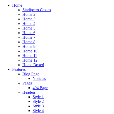
Home
Sindipetro Caxias
Home 2
Home 3
Home 4
Home 5
Home 6
Home 7
Home 8
Home 9
Home 10
Home 11
Home 12
Home Boxed
Features
Blog Page
Notícias
Pages
404 Page
Headers
Style 1
Style 2
Style 3
Style 4