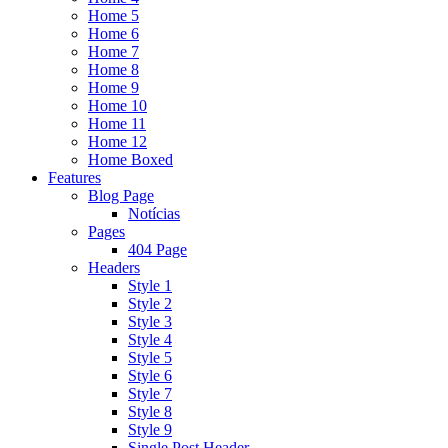
Home 5
Home 6
Home 7
Home 8
Home 9
Home 10
Home 11
Home 12
Home Boxed
Features
Blog Page
Notícias
Pages
404 Page
Headers
Style 1
Style 2
Style 3
Style 4
Style 5
Style 6
Style 7
Style 8
Style 9
Single Post Header