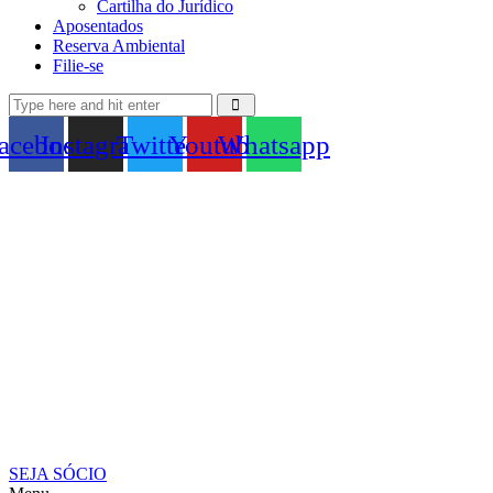
Cartilha do Jurídico
Aposentados
Reserva Ambiental
Filie-se
acebook
Instagram
Twitter
Youtube
Whatsapp
SEJA SÓCIO