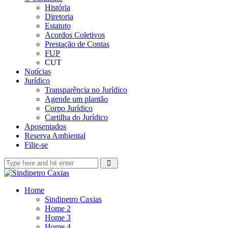
História
Diretoria
Estatuto
Acordos Coletivos
Prestação de Contas
FUP
CUT
Notícias
Jurídico
Transparência no Jurídico
Agende um plantão
Corpo Jurídico
Cartilha do Jurídico
Aposentados
Reserva Ambiental
Filie-se
Home
Sindipetro Caxias
Home 2
Home 3
Home 4