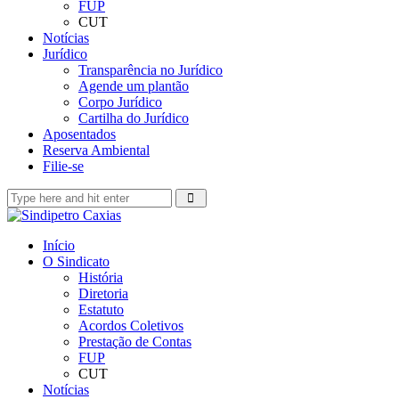
FUP
CUT
Notícias
Jurídico
Transparência no Jurídico
Agende um plantão
Corpo Jurídico
Cartilha do Jurídico
Aposentados
Reserva Ambiental
Filie-se
Início
O Sindicato
História
Diretoria
Estatuto
Acordos Coletivos
Prestação de Contas
FUP
CUT
Notícias