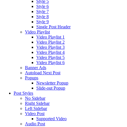
Style 5
Style 6
Style 7
Style 8
Style 9
Single Post Header
Video Playlist
Video Playlist 1
Video Playlist 2
Video Playlist 3
Video Playlist 4
Video Playlist 5
Video Playlist 6
Banner Ads
Autoload Next Post
Popups
Newsletter Popup
Slide-out Popup
Post Styles
No Sidebar
Right Sidebar
Left Sidebar
Video Post
Supported Video
Audio Post