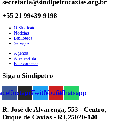
secretaria@sindipetrocaxias.org.br
+55 21 99439-9198
O Sindicato
Notícias
Biblioteca
Serviços
Agenda
Área restrita
Fale conosco
Siga o Sindipetro
acebook
Instagram
Twitter
Youtube
Whatsapp
R. José de Alvarenga, 553 - Centro,
Duque de Caxias - RJ,25020-140