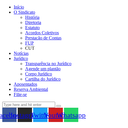
Início
O Sindicato
História
Diretoria
Estatuto
Acordos Coletivos
Prestação de Contas
FUP
CUT
Notícias
Jurídico
Transparência no Jurídico
Agende um plantão
Corpo Jurídico
Cartilha do Jurídico
Aposentados
Reserva Ambiental
Filie-se
acebook
Instagram
Twitter
Youtube
Whatsapp