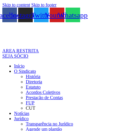
Skip to content
Skip to footer
acebook
Instagram
Twitter
Youtube
Whatsapp
AREA RESTRITA
SEJA SÓCIO
Início
O Sindicato
História
Diretoria
Estatuto
Acordos Coletivos
Prestação de Contas
FUP
CUT
Notícias
Jurídico
Transparência no Jurídico
Agende um plantão