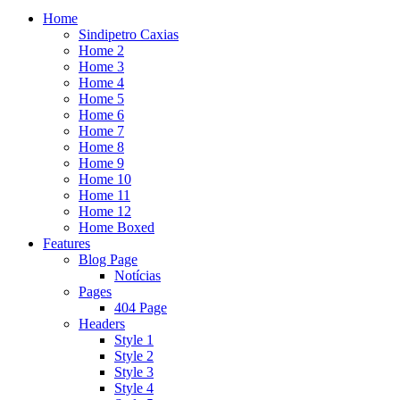
Home
Sindipetro Caxias
Home 2
Home 3
Home 4
Home 5
Home 6
Home 7
Home 8
Home 9
Home 10
Home 11
Home 12
Home Boxed
Features
Blog Page
Notícias
Pages
404 Page
Headers
Style 1
Style 2
Style 3
Style 4