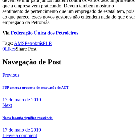
devem se unir para juntos lutarem contra os vários descumprimentos
que a empresa vem praticando. Devem também mostrar o
sentimento de pertencimento que um empregado de estatal tem, pois
ao que parece, esses novos gestores não entendem nada do que é ser
empregado da Petrobrás.
Via
Federação Única dos Petroleiros
Tags:
AMS
Petrobrás
PLR
0
Likes
Share Post
Navegação de Post
Previous
FUP entrega proposta de renovação de ACT
17 de maio de 2019
Next
Nosso laranja significa resistência
17 de maio de 2019
Leave a comment