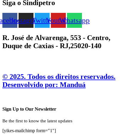
Siga o Sindipetro
acebook
Instagram
Twitter
Youtube
Whatsapp
R. José de Alvarenga, 553 - Centro,
Duque de Caxias - RJ,25020-140
©️ 2025. Todos os direitos reservados.
Desenvolvido por: Manduá
Sign Up to Our Newsletter
Be the first to know the latest updates
[yikes-mailchimp form="1"]