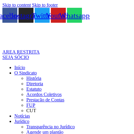
Skip to content
Skip to footer
acebook
Instagram
Twitter
Youtube
Whatsapp
AREA RESTRITA
SEJA SÓCIO
Início
O Sindicato
História
Diretoria
Estatuto
Acordos Coletivos
Prestação de Contas
FUP
CUT
Notícias
Jurídico
Transparência no Jurídico
Agende um plantão