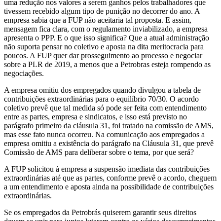
uma redução nos valores a serem ganhos pelos trabalhadores que
tivessem recebido algum tipo de punição no decorrer do ano. A
empresa sabia que a FUP não aceitaria tal proposta. E assim,
mensagem fica clara, com o regulamento inviabilizado, a empresa
apresenta o PPP. E o que isso significa? Que a atual administração
não suporta pensar no coletivo e aposta na dita meritocracia para
poucos. A FUP quer dar prosseguimento ao processo e negociar
sobre a PLR de 2019, a menos que a Petrobras esteja rompendo as
negociações.
A empresa omitiu dos empregados quando divulgou a tabela de
contribuições extraordinárias para o equilíbrio 70/30. O acordo
coletivo prevê que tal medida só pode ser feita com entendimento
entre as partes, empresa e sindicatos, e isso está previsto no
parágrafo primeiro da cláusula 31, foi tratado na comissão de AMS,
mas esse fato nunca ocorreu. Na comunicação aos empregados a
empresa omitiu a existência do parágrafo na Cláusula 31, que prevê
Comissão de AMS para deliberar sobre o tema, por que será?
A FUP solicitou à empresa a suspensão imediata das contribuições
extraordinárias até que as partes, conforme prevê o acordo, cheguem
a um entendimento e aposta ainda na possibilidade de contribuições
extraordinárias.
Se os empregados da Petrobrás quiserem garantir seus direitos