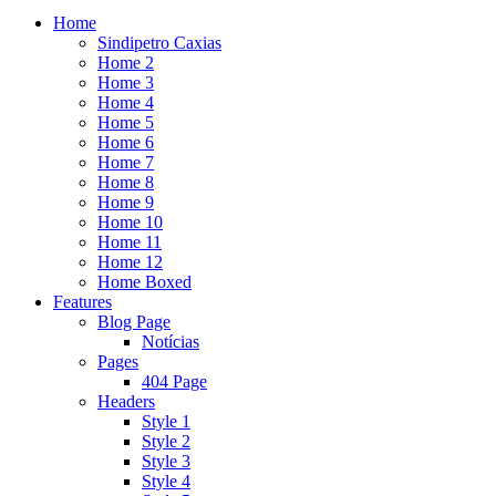
Home
Sindipetro Caxias
Home 2
Home 3
Home 4
Home 5
Home 6
Home 7
Home 8
Home 9
Home 10
Home 11
Home 12
Home Boxed
Features
Blog Page
Notícias
Pages
404 Page
Headers
Style 1
Style 2
Style 3
Style 4