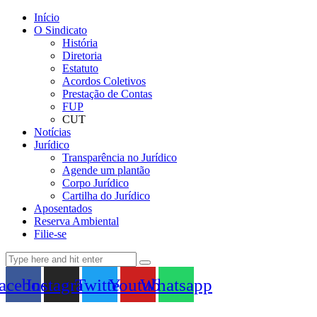
Início
O Sindicato
História
Diretoria
Estatuto
Acordos Coletivos
Prestação de Contas
FUP
CUT
Notícias
Jurídico
Transparência no Jurídico
Agende um plantão
Corpo Jurídico
Cartilha do Jurídico
Aposentados
Reserva Ambiental
Filie-se
acebook
Instagram
Twitter
Youtube
Whatsapp