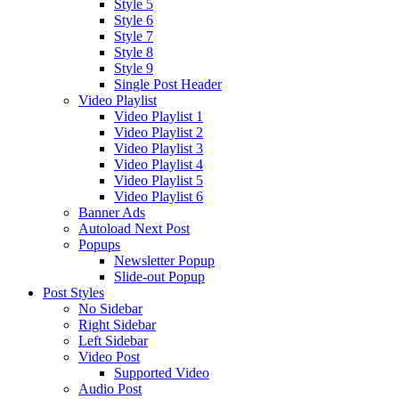
Style 5
Style 6
Style 7
Style 8
Style 9
Single Post Header
Video Playlist
Video Playlist 1
Video Playlist 2
Video Playlist 3
Video Playlist 4
Video Playlist 5
Video Playlist 6
Banner Ads
Autoload Next Post
Popups
Newsletter Popup
Slide-out Popup
Post Styles
No Sidebar
Right Sidebar
Left Sidebar
Video Post
Supported Video
Audio Post