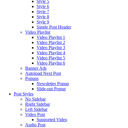
Style 5
Style 6
Style 7
Style 8
Style 9
Single Post Header
Video Playlist
Video Playlist 1
Video Playlist 2
Video Playlist 3
Video Playlist 4
Video Playlist 5
Video Playlist 6
Banner Ads
Autoload Next Post
Popups
Newsletter Popup
Slide-out Popup
Post Styles
No Sidebar
Right Sidebar
Left Sidebar
Video Post
Supported Video
Audio Post