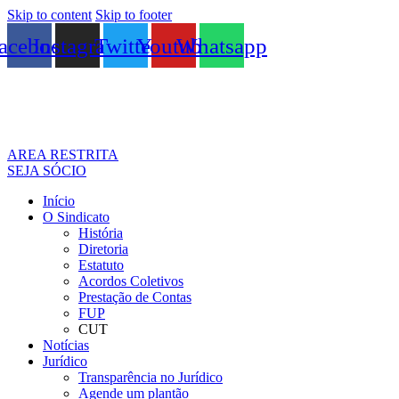
Skip to content
Skip to footer
acebook
Instagram
Twitter
Youtube
Whatsapp
AREA RESTRITA
SEJA SÓCIO
Início
O Sindicato
História
Diretoria
Estatuto
Acordos Coletivos
Prestação de Contas
FUP
CUT
Notícias
Jurídico
Transparência no Jurídico
Agende um plantão