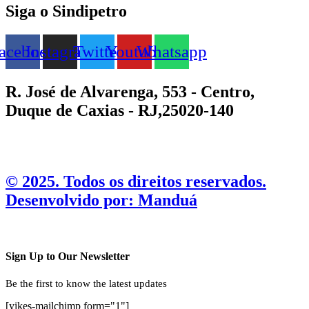
Siga o Sindipetro
acebook
Instagram
Twitter
Youtube
Whatsapp
R. José de Alvarenga, 553 - Centro,
Duque de Caxias - RJ,25020-140
©️ 2025. Todos os direitos reservados.
Desenvolvido por: Manduá
Sign Up to Our Newsletter
Be the first to know the latest updates
[yikes-mailchimp form="1"]