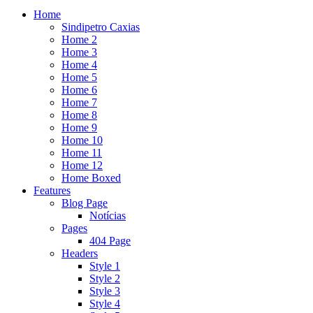
Home
Sindipetro Caxias
Home 2
Home 3
Home 4
Home 5
Home 6
Home 7
Home 8
Home 9
Home 10
Home 11
Home 12
Home Boxed
Features
Blog Page
Notícias
Pages
404 Page
Headers
Style 1
Style 2
Style 3
Style 4