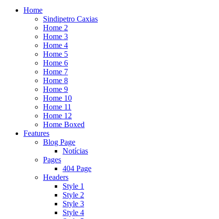
Home
Sindipetro Caxias
Home 2
Home 3
Home 4
Home 5
Home 6
Home 7
Home 8
Home 9
Home 10
Home 11
Home 12
Home Boxed
Features
Blog Page
Notícias
Pages
404 Page
Headers
Style 1
Style 2
Style 3
Style 4