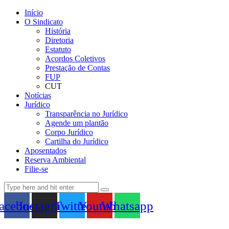
Início
O Sindicato
História
Diretoria
Estatuto
Acordos Coletivos
Prestação de Contas
FUP
CUT
Notícias
Jurídico
Transparência no Jurídico
Agende um plantão
Corpo Jurídico
Cartilha do Jurídico
Aposentados
Reserva Ambiental
Filie-se
acebook
Instagram
Twitter
Youtube
Whatsapp