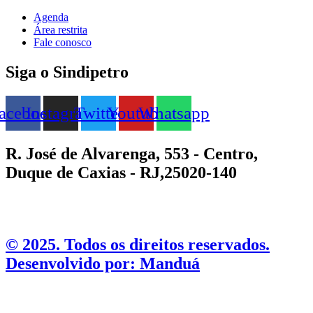
Agenda
Área restrita
Fale conosco
Siga o Sindipetro
acebook
Instagram
Twitter
Youtube
Whatsapp
R. José de Alvarenga, 553 - Centro,
Duque de Caxias - RJ,25020-140
©️ 2025. Todos os direitos reservados.
Desenvolvido por: Manduá