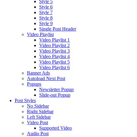
Style 5
Style 6
Style 7
Style 8
Style 9
Single Post Header
Video Playlist
Video Playlist 1
Video Playlist 2
Video Playlist 3
Video Playlist 4
Video Playlist 5
Video Playlist 6
Banner Ads
Autoload Next Post
Popups
Newsletter Popup
Slide-out Popup
Post Styles
No Sidebar
Right Sidebar
Left Sidebar
Video Post
Supported Video
Audio Post