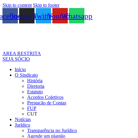
Skip to content
Skip to footer
acebook
Instagram
Twitter
Youtube
Whatsapp
AREA RESTRITA
SEJA SÓCIO
Início
O Sindicato
História
Diretoria
Estatuto
Acordos Coletivos
Prestação de Contas
FUP
CUT
Notícias
Jurídico
Transparência no Jurídico
Agende um plantão