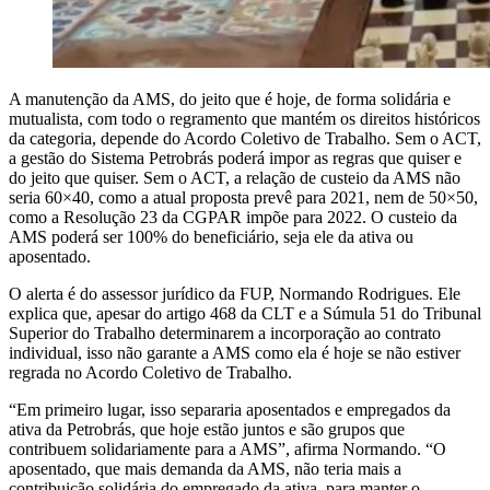
A manutenção da AMS, do jeito que é hoje, de forma solidária e
mutualista, com todo o regramento que mantém os direitos históricos
da categoria, depende do Acordo Coletivo de Trabalho. Sem o ACT,
a gestão do Sistema Petrobrás poderá impor as regras que quiser e
do jeito que quiser. Sem o ACT, a relação de custeio da AMS não
seria 60×40, como a atual proposta prevê para 2021, nem de 50×50,
como a Resolução 23 da CGPAR impõe para 2022. O custeio da
AMS poderá ser 100% do beneficiário, seja ele da ativa ou
aposentado.
O alerta é do assessor jurídico da FUP, Normando Rodrigues. Ele
explica que, apesar do artigo 468 da CLT e a Súmula 51 do Tribunal
Superior do Trabalho determinarem a incorporação ao contrato
individual, isso não garante a AMS como ela é hoje se não estiver
regrada no Acordo Coletivo de Trabalho.
“Em primeiro lugar, isso separaria aposentados e empregados da
ativa da Petrobrás, que hoje estão juntos e são grupos que
contribuem solidariamente para a AMS”, afirma Normando. “O
aposentado, que mais demanda da AMS, não teria mais a
contribuição solidária do empregado da ativa, para manter o