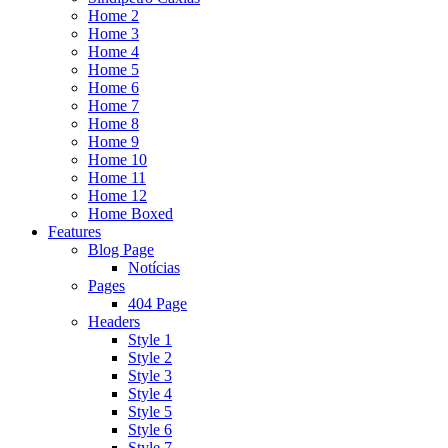
Home 2
Home 3
Home 4
Home 5
Home 6
Home 7
Home 8
Home 9
Home 10
Home 11
Home 12
Home Boxed
Features
Blog Page
Notícias
Pages
404 Page
Headers
Style 1
Style 2
Style 3
Style 4
Style 5
Style 6
Style 7