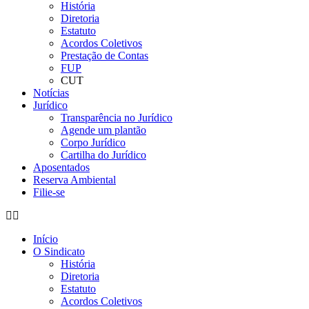
História
Diretoria
Estatuto
Acordos Coletivos
Prestação de Contas
FUP
CUT
Notícias
Jurídico
Transparência no Jurídico
Agende um plantão
Corpo Jurídico
Cartilha do Jurídico
Aposentados
Reserva Ambiental
Filie-se
Início
O Sindicato
História
Diretoria
Estatuto
Acordos Coletivos