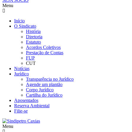
SEJA SÓCIO
Menu
Início
O Sindicato
História
Diretoria
Estatuto
Acordos Coletivos
Prestação de Contas
FUP
CUT
Notícias
Jurídico
Transparência no Jurídico
Agende um plantão
Corpo Jurídico
Cartilha do Jurídico
Aposentados
Reserva Ambiental
Filie-se
Menu