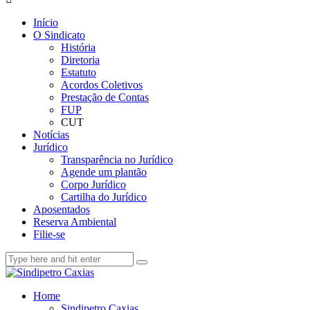
Início
O Sindicato
História
Diretoria
Estatuto
Acordos Coletivos
Prestação de Contas
FUP
CUT
Notícias
Jurídico
Transparência no Jurídico
Agende um plantão
Corpo Jurídico
Cartilha do Jurídico
Aposentados
Reserva Ambiental
Filie-se
Home
Sindipetro Caxias