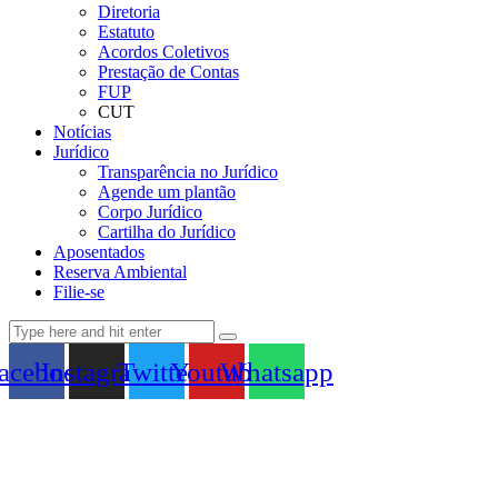
Diretoria
Estatuto
Acordos Coletivos
Prestação de Contas
FUP
CUT
Notícias
Jurídico
Transparência no Jurídico
Agende um plantão
Corpo Jurídico
Cartilha do Jurídico
Aposentados
Reserva Ambiental
Filie-se
acebook
Instagram
Twitter
Youtube
Whatsapp