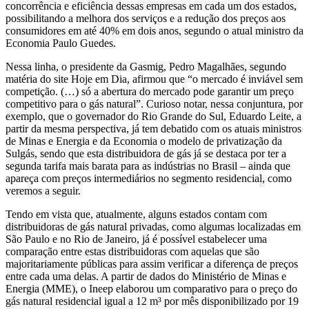
concorrência e eficiência dessas empresas em cada um dos estados,
possibilitando a melhora dos serviços e a redução dos preços aos
consumidores em até 40% em dois anos, segundo o atual ministro da
Economia Paulo Guedes.
Nessa linha, o presidente da Gasmig, Pedro Magalhães, segundo
matéria do site Hoje em Dia, afirmou que “o mercado é inviável sem
competição. (…) só a abertura do mercado pode garantir um preço
competitivo para o gás natural”. Curioso notar, nessa conjuntura, por
exemplo, que o governador do Rio Grande do Sul, Eduardo Leite, a
partir da mesma perspectiva, já tem debatido com os atuais ministros
de Minas e Energia e da Economia o modelo de privatização da
Sulgás, sendo que esta distribuidora de gás já se destaca por ter a
segunda tarifa mais barata para as indústrias no Brasil – ainda que
apareça com preços intermediários no segmento residencial, como
veremos a seguir.
Tendo em vista que, atualmente, alguns estados contam com
distribuidoras de gás natural privadas, como algumas localizadas em
São Paulo e no Rio de Janeiro, já é possível estabelecer uma
comparação entre estas distribuidoras com aquelas que são
majoritariamente públicas para assim verificar a diferença de preços
entre cada uma delas. A partir de dados do Ministério de Minas e
Energia (MME), o Ineep elaborou um comparativo para o preço do
gás natural residencial igual a 12 m³ por mês disponibilizado por 19