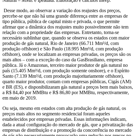
Natural – MME e Ipeadata. Elaboração e cálculos Ineep.
Desse modo, ao observar a variação dos reajustes dos preços,
percebe-se que não há uma grande diferença entre as empresas de
tipo pública, pública de capital misto e privada, o que permite
afirmar que a dinâmica dos reajustes muito possivelmente não tem
relação com a propriedade das empresas. Entretanto, torna-se
necessário sublinhar que, quando se observa os estados com maior
produção de gás natural, Rio de Janeiro (66.711 Mm³/d, com
produção offshore) e São Paulo (18.995 Mm³/d, com produção
offshore), onde se localizam as empresas privadas, os preços são os
mais altos – com a exceção do caso da GasBrasiliano, empresa
pública. Já o Amazonas, terceiro maior produtor de gás natural no
país (15.405 Mm³/d, com produção somente onshore), e o Espírito
Santo (7.139 Mm³/d, com produção majoritariamente offshore),
quarto maior produtor, contam com empresas públicas, Cigás (AM)
e BR (ES), e disponibilizaram gás natural a preços bem mais baixos,
a R$ 84,40 por MMBtu e R$ 86,80 por MMBtu, respectivamente,
em maio de 2019.
Ou seja, mesmo em estados com alta produção de gás natural, os
preços mais altos no segmento residencial foram aqueles
estabelecidos por empresas privadas. Essas informações indicam,
dada a atual configuração do mercado de gás, que a privatização das
empresas de distribuição e a promoção da concorrência no mercado
de gás não necessariamente provocarão uma redução nos preços no