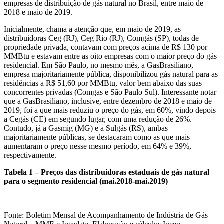
empresas de distribuição de gás natural no Brasil, entre maio de
2018 e maio de 2019.
Inicialmente, chama a atenção que, em maio de 2019, as
distribuidoras Ceg (RJ), Ceg Rio (RJ), Comgás (SP), todas de
propriedade privada, contavam com preços acima de R$ 130 por
MMBtu e estavam entre as oito empresas com o maior preço do gás
residencial. Em São Paulo, no mesmo mês, a GasBrasiliano,
empresa majoritariamente pública, disponibilizou gás natural para as
residências a R$ 51,60 por MMBtu, valor bem abaixo das suas
concorrentes privadas (Comgas e São Paulo Sul). Interessante notar
que a GasBrasiliano, inclusive, entre dezembro de 2018 e maio de
2019, foi a que mais reduziu o preço do gás, em 60%, vindo depois
a Cegás (CE) em segundo lugar, com uma redução de 26%.
Contudo, já a Gasmig (MG) e a Sulgás (RS), ambas
majoritariamente públicas, se destacaram como as que mais
aumentaram o preço nesse mesmo período, em 64% e 39%,
respectivamente.
Tabela 1 – Preços das distribuidoras estaduais de gás natural
para o segmento residencial (mai.2018-mai.2019)
Fonte: Boletim Mensal de Acompanhamento de Indústria de Gás