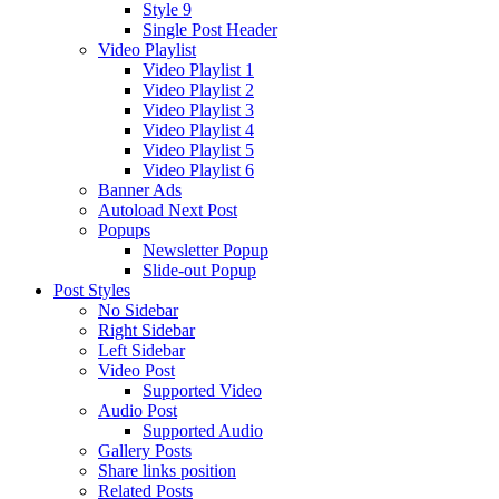
Style 9
Single Post Header
Video Playlist
Video Playlist 1
Video Playlist 2
Video Playlist 3
Video Playlist 4
Video Playlist 5
Video Playlist 6
Banner Ads
Autoload Next Post
Popups
Newsletter Popup
Slide-out Popup
Post Styles
No Sidebar
Right Sidebar
Left Sidebar
Video Post
Supported Video
Audio Post
Supported Audio
Gallery Posts
Share links position
Related Posts