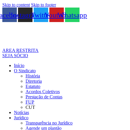
Skip to content
Skip to footer
acebook
Instagram
Twitter
Youtube
Whatsapp
AREA RESTRITA
SEJA SÓCIO
Início
O Sindicato
História
Diretoria
Estatuto
Acordos Coletivos
Prestação de Contas
FUP
CUT
Notícias
Jurídico
Transparência no Jurídico
Agende um plantão