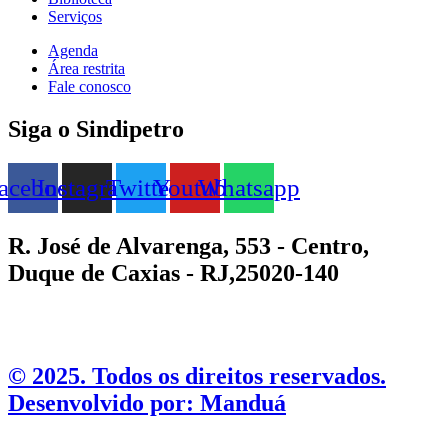
Serviços
Agenda
Área restrita
Fale conosco
Siga o Sindipetro
acebook
Instagram
Twitter
Youtube
Whatsapp
R. José de Alvarenga, 553 - Centro,
Duque de Caxias - RJ,25020-140
©️ 2025. Todos os direitos reservados.
Desenvolvido por: Manduá