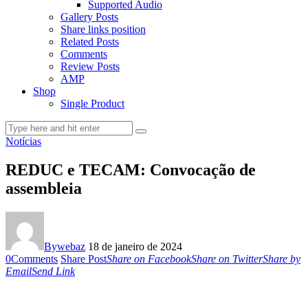
Supported Audio
Gallery Posts
Share links position
Related Posts
Comments
Review Posts
AMP
Shop
Single Product
Notícias
REDUC e TECAM: Convocação de
assembleia
By
webaz
18 de janeiro de 2024
0
Comments
Share Post
Share on Facebook
Share on Twitter
Share by
Email
Send Link