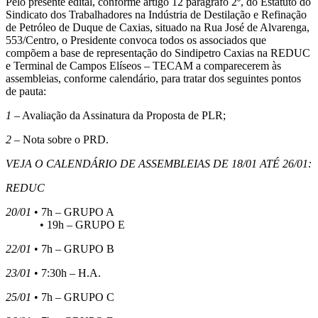
Pelo presente edital, conforme artigo 12 parágrafo 2º, do Estatuto do
Sindicato dos Trabalhadores na Indústria de Destilação e Refinação
de Petróleo de Duque de Caxias, situado na Rua José de Alvarenga,
553/Centro, o Presidente convoca todos os associados que
compõem a base de representação do Sindipetro Caxias na REDUC
e Terminal de Campos Elíseos – TECAM a comparecerem às
assembleias, conforme calendário, para tratar dos seguintes pontos
de pauta:
1 –
Avaliação da Assinatura da Proposta de PLR;
2 –
Nota sobre o PRD.
VEJA O CALENDÁRIO DE ASSEMBLEIAS DE 18/01 ATÉ 26/01:
REDUC
20/01
• 7h – GRUPO A
• 19h – GRUPO E
22/01
• 7h – GRUPO B
23/01
• 7:30h – H.A.
25/01
• 7h – GRUPO C