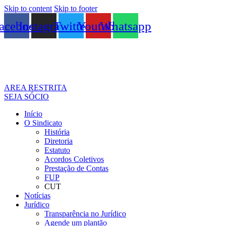
Skip to content
Skip to footer
acebook
Instagram
Twitter
Youtube
Whatsapp
AREA RESTRITA
SEJA SÓCIO
Início
O Sindicato
História
Diretoria
Estatuto
Acordos Coletivos
Prestação de Contas
FUP
CUT
Notícias
Jurídico
Transparência no Jurídico
Agende um plantão