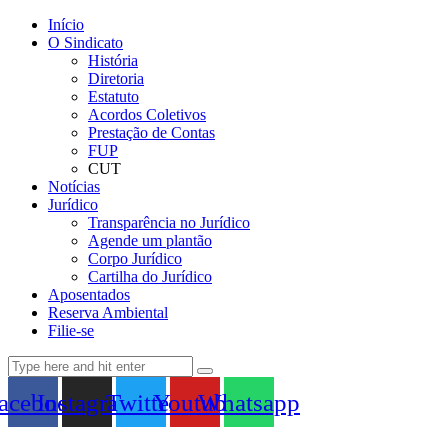
Início
O Sindicato
História
Diretoria
Estatuto
Acordos Coletivos
Prestação de Contas
FUP
CUT
Notícias
Jurídico
Transparência no Jurídico
Agende um plantão
Corpo Jurídico
Cartilha do Jurídico
Aposentados
Reserva Ambiental
Filie-se
acebook
Instagram
Twitter
Youtube
Whatsapp