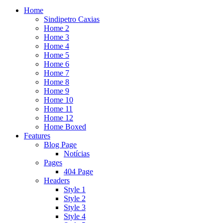
Home
Sindipetro Caxias
Home 2
Home 3
Home 4
Home 5
Home 6
Home 7
Home 8
Home 9
Home 10
Home 11
Home 12
Home Boxed
Features
Blog Page
Notícias
Pages
404 Page
Headers
Style 1
Style 2
Style 3
Style 4