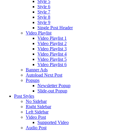
Style 5
Style 6
Style 7
Style 8
Style 9
Single Post Header
Video Playlist
Video Playlist 1
Video Playlist 2
Video Playlist 3
Video Playlist 4
Video Playlist 5
Video Playlist 6
Banner Ads
Autoload Next Post
Popups
Newsletter Popup
Slide-out Popup
Post Styles
No Sidebar
Right Sidebar
Left Sidebar
Video Post
Supported Video
Audio Post