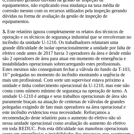
equipamentos, não explicando essa mudança na taxa média de
corrosão mesmo com os recursos utilizados pela inspeção gerando
dúvidas na forma de avaliação da gestão de inspeção de
equipamentos.
3.
Este relatório ignora completamente os relatos dos técnicos de
operação e os técnicos de segurança industrial que se envolveram no
incêndio da unidade U-1210. Os trabalhadores relataram uma
grande dificuldade de isolar operacionalmente a unidade por falta de
efetivo onde antes de 2017 havia 3 operadores da área e desde então
são 2 operadores de área para atuar em momento de emergência e
instabilidades operacionais sobrecarregando estes profissionais.
Estes mesmos não conseguiram fechar a válvula do fundo da T-103,
16’’ polegadas no momento do incêndio mostrando a urgência de
mais um profissional. Com sorte um supervisor estava próximo a
unidade e tinha conhecimento operacional da U-1210, mas este não
conta como número mínimo de segurança na operação de turno. A
unidade U-1210 é antiga e seus trabalhos operacionais de área são
puramente braçais na atuação de centenas de válvulas de grandes
polegadas exigindo de fato mais operadores na área operacional e
este incêndio evidenciou essa necessidade. Reforçamos a
recomendação deste relatório para o aumento do efetivo não só
nessa unidade operacional como avaliação do aumento do efetivo
em toda REDUC. Pois esta dificuldade nas manobras operacionais
surge em emergências e instabilidades dos processos que acontecem