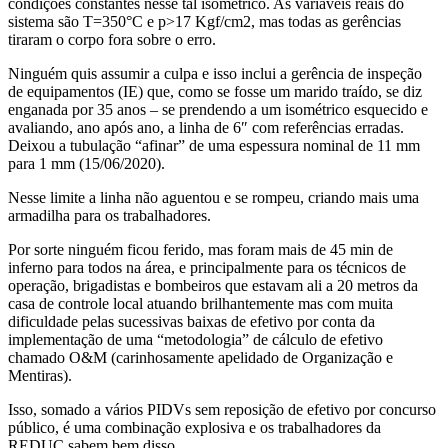
condições constantes nesse tal isométrico. As variáveis reais do
sistema são T=350°C e p>17 Kgf/cm2, mas todas as gerências
tiraram o corpo fora sobre o erro.
Ninguém quis assumir a culpa e isso inclui a gerência de inspeção
de equipamentos (IE) que, como se fosse um marido traído, se diz
enganada por 35 anos – se prendendo a um isométrico esquecido e
avaliando, ano após ano, a linha de 6″ com referências erradas.
Deixou a tubulação “afinar” de uma espessura nominal de 11 mm
para 1 mm (15/06/2020).
Nesse limite a linha não aguentou e se rompeu, criando mais uma
armadilha para os trabalhadores.
Por sorte ninguém ficou ferido, mas foram mais de 45 min de
inferno para todos na área, e principalmente para os técnicos de
operação, brigadistas e bombeiros que estavam ali a 20 metros da
casa de controle local atuando brilhantemente mas com muita
dificuldade pelas sucessivas baixas de efetivo por conta da
implementação de uma “metodologia” de cálculo de efetivo
chamado O&M (carinhosamente apelidado de Organização e
Mentiras).
Isso, somado a vários PIDVs sem reposição de efetivo por concurso
público, é uma combinação explosiva e os trabalhadores da
REDUC sabem bem disso.