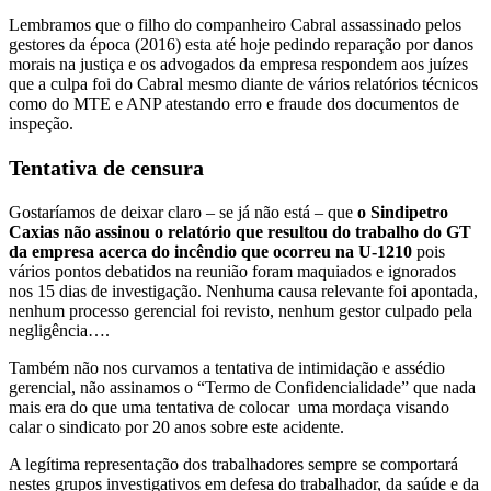
Lembramos que o filho do companheiro Cabral assassinado pelos
gestores da época (2016) esta até hoje pedindo reparação por danos
morais na justiça e os advogados da empresa respondem aos juízes
que a culpa foi do Cabral mesmo diante de vários relatórios técnicos
como do MTE e ANP atestando erro e fraude dos documentos de
inspeção.
Tentativa de censura
Gostaríamos de deixar claro – se já não está – que
o
Sindipetro
Caxias n
ão assinou o relat
ó
rio que resultou do trabalho do GT
da empresa acerca
do inc
ê
ndio que ocorreu na
U-1210
pois
vários pontos debatidos na reunião foram maquiados e ignorados
nos 15 dias de investigação. Nenhuma causa relevante foi apontada,
nenhum processo gerencial foi revisto, nenhum gestor culpado pela
negligência….
Também não nos curvamos a tentativa de intimidação e assédio
gerencial, não assinamos o “Termo de Confidencialidade” que nada
mais era do que uma tentativa de colocar uma mordaça visando
calar o sindicato por 20 anos sobre este acidente.
A legítima representação dos trabalhadores sempre se comportará
nestes grupos investigativos em defesa do trabalhador, da saúde e da