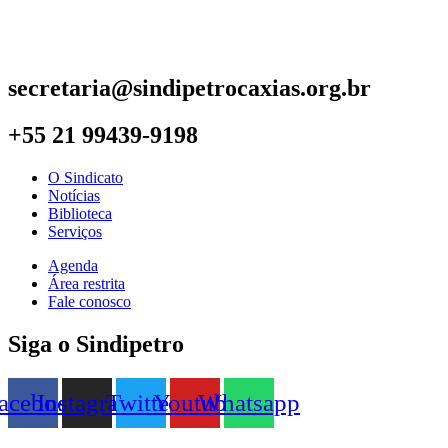
secretaria@sindipetrocaxias.org.br
+55 21 99439-9198
O Sindicato
Notícias
Biblioteca
Serviços
Agenda
Área restrita
Fale conosco
Siga o Sindipetro
acebook
Instagram
Twitter
Youtube
Whatsapp