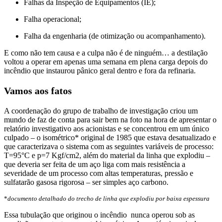
Falhas da Inspeção de Equipamentos (IE);
Falha operacional;
Falha da engenharia (de otimização ou acompanhamento).
E como não tem causa e a culpa não é de ninguém… a destilação
voltou a operar em apenas uma semana em plena carga depois do
incêndio que instaurou pânico geral dentro e fora da refinaria.
Vamos aos fatos
A coordenação do grupo de trabalho de investigação criou um
mundo de faz de conta para sair bem na foto na hora de apresentar o
relatório investigativo aos acionistas e se concentrou em um único
culpado – o isométrico* original de 1985 que estava desatualizado e
que caracterizava o sistema com as seguintes variáveis de processo:
T=95°C e p=7 Kgf/cm2, além do material da linha que explodiu –
que deveria ser feita de um aço liga com mais resistência a
severidade de um processo com altas temperaturas, pressão e
sulfatarão gasosa rigorosa – ser simples aço carbono.
*
documento detalhado do trecho de linha que explodiu por baixa espessura
Essa tubulação que originou o incêndio nunca operou sob as