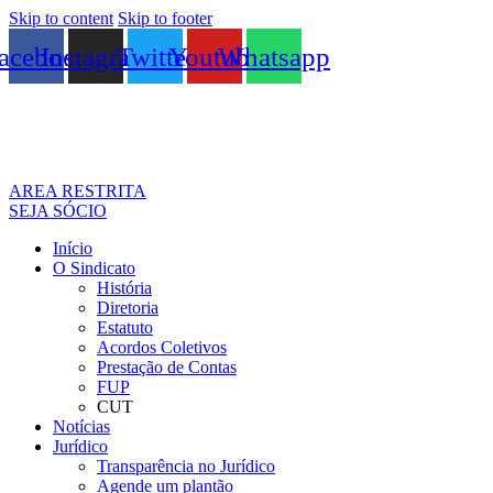
Skip to content
Skip to footer
acebook
Instagram
Twitter
Youtube
Whatsapp
AREA RESTRITA
SEJA SÓCIO
Início
O Sindicato
História
Diretoria
Estatuto
Acordos Coletivos
Prestação de Contas
FUP
CUT
Notícias
Jurídico
Transparência no Jurídico
Agende um plantão