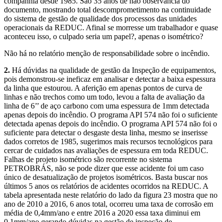
companhia desde 1985. São 35 anos de não observância do
documento, mostrando total descomprometimento na continuidade
do sistema de gestão de qualidade dos processos das unidades
operacionais da REDUC. Afinal se morresse um trabalhador e quase
aconteceu isso, o culpado seria um papel?, apenas o isométrico?
Não há no relatório menção de responsabilidade sobre o incêndio.
2.
Há dúvidas na qualidade de gestão da Inspeção de equipamentos,
pois demonstrou-se ineficaz em analisar e detectar a baixa espessura
da linha que estourou. A aferição em apenas pontos de curva de
linhas e não trechos como um todo, levou a falta de avaliação da
linha de 6’’ de aço carbono com uma espessura de 1mm detectada
apenas depois do incêndio. O programa API 574 não foi o suficiente
detectada apenas depois do incêndio. O programa API 574 não foi o
suficiente para detectar o desgaste desta linha, mesmo se inserisse
dados corretos de 1985, sugerimos mais recursos tecnológicos para
cercar de cuidados nas avaliações de espessura em toda REDUC.
Falhas de projeto isométrico são recorrente no sistema
PETROBRÁS, não se pode dizer que esse acidente foi um caso
único de desatualização de projetos isométricos. Basta buscar nos
últimos 5 anos os relatórios de acidentes ocorridos na REDUC. A
tabela apresentada neste relatório do lado da figura 23 mostra que no
ano de 2010 a 2016, 6 anos total, ocorreu uma taxa de corrosão em
média de 0,4mm/ano e entre 2016 a 2020 essa taxa diminui em
0,1mm/ano gerando dúvidas na gestão de inspeção de