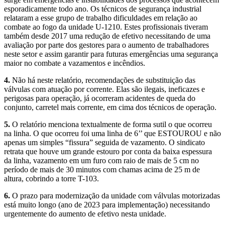
esporadicamente todo ano. Os técnicos de segurança industrial
relataram a esse grupo de trabalho dificuldades em relação ao
combate ao fogo da unidade U-1210. Estes profissionais tiveram
também desde 2017 uma redução de efetivo necessitando de uma
avaliação por parte dos gestores para o aumento de trabalhadores
neste setor e assim garantir para futuras emergências uma segurança
maior no combate a vazamentos e incêndios.
4.
Não há neste relatório, recomendações de substituição das
válvulas com atuação por corrente. Elas são ilegais, ineficazes e
perigosas para operação, já ocorreram acidentes de queda do
conjunto, carretel mais corrente, em cima dos técnicos de operação.
5.
O relatório menciona textualmente de forma sutil o que ocorreu
na linha. O que ocorreu foi uma linha de 6’’ que ESTOUROU e não
apenas um simples “fissura” seguida de vazamento. O sindicato
retrata que houve um grande estouro por conta da baixa espessura
da linha, vazamento em um furo com raio de mais de 5 cm no
período de mais de 30 minutos com chamas acima de 25 m de
altura, cobrindo a torre T-103.
6.
O prazo para modernização da unidade com válvulas motorizadas
está muito longo (ano de 2023 para implementação) necessitando
urgentemente do aumento de efetivo nesta unidade.