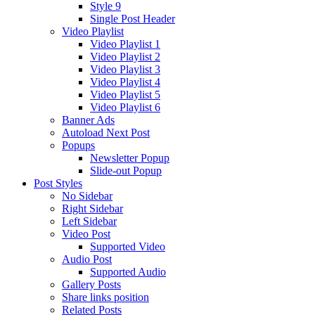
Style 9
Single Post Header
Video Playlist
Video Playlist 1
Video Playlist 2
Video Playlist 3
Video Playlist 4
Video Playlist 5
Video Playlist 6
Banner Ads
Autoload Next Post
Popups
Newsletter Popup
Slide-out Popup
Post Styles
No Sidebar
Right Sidebar
Left Sidebar
Video Post
Supported Video
Audio Post
Supported Audio
Gallery Posts
Share links position
Related Posts