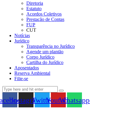
Diretoria
Estatuto
Acordos Coletivos
Prestação de Contas
FUP
CUT
Notícias
Jurídico
Transparência no Jurídico
Agende um plantão
Corpo Jurídico
Cartilha do Jurídico
Aposentados
Reserva Ambiental
Filie-se
acebook
Instagram
Twitter
Youtube
Whatsapp