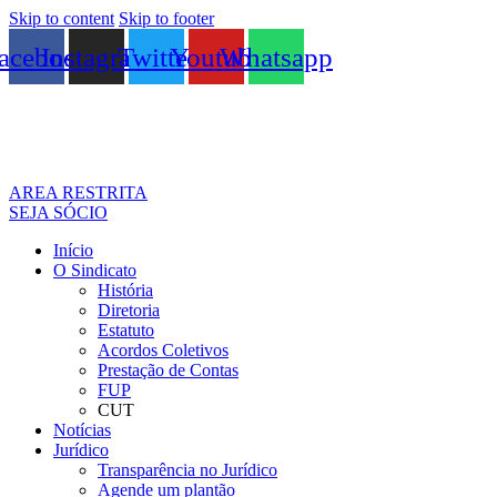
Skip to content
Skip to footer
acebook
Instagram
Twitter
Youtube
Whatsapp
AREA RESTRITA
SEJA SÓCIO
Início
O Sindicato
História
Diretoria
Estatuto
Acordos Coletivos
Prestação de Contas
FUP
CUT
Notícias
Jurídico
Transparência no Jurídico
Agende um plantão