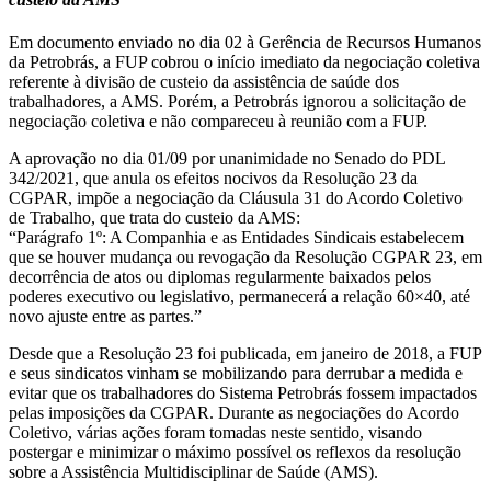
Em documento enviado no dia 02 à Gerência de Recursos Humanos
da Petrobrás, a FUP cobrou o início imediato da negociação coletiva
referente à divisão de custeio da assistência de saúde dos
trabalhadores, a AMS. Porém, a Petrobrás ignorou a solicitação de
negociação coletiva e não compareceu à reunião com a FUP.
A aprovação no dia 01/09 por unanimidade no Senado do PDL
342/2021, que anula os efeitos nocivos da Resolução 23 da
CGPAR, impõe a negociação da Cláusula 31 do Acordo Coletivo
de Trabalho, que trata do custeio da AMS:
“Parágrafo 1º: A Companhia e as Entidades Sindicais estabelecem
que se houver mudança ou revogação da Resolução CGPAR 23, em
decorrência de atos ou diplomas regularmente baixados pelos
poderes executivo ou legislativo, permanecerá a relação 60×40, até
novo ajuste entre as partes.”
Desde que a Resolução 23 foi publicada, em janeiro de 2018, a FUP
e seus sindicatos vinham se mobilizando para derrubar a medida e
evitar que os trabalhadores do Sistema Petrobrás fossem impactados
pelas imposições da CGPAR. Durante as negociações do Acordo
Coletivo, várias ações foram tomadas neste sentido, visando
postergar e minimizar o máximo possível os reflexos da resolução
sobre a Assistência Multidisciplinar de Saúde (AMS).