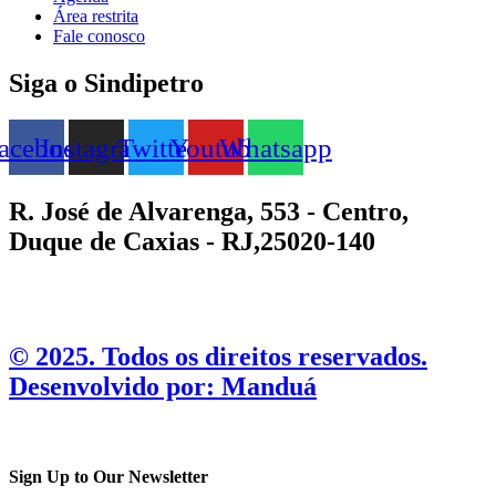
Área restrita
Fale conosco
Siga o Sindipetro
acebook
Instagram
Twitter
Youtube
Whatsapp
R. José de Alvarenga, 553 - Centro,
Duque de Caxias - RJ,25020-140
©️ 2025. Todos os direitos reservados.
Desenvolvido por: Manduá
Sign Up to Our Newsletter