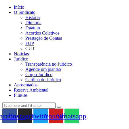
Início
O Sindicato
História
Diretoria
Estatuto
Acordos Coletivos
Prestação de Contas
FUP
CUT
Notícias
Jurídico
Transparência no Jurídico
Agende um plantão
Corpo Jurídico
Cartilha do Jurídico
Aposentados
Reserva Ambiental
Filie-se
acebook
Instagram
Twitter
Youtube
Whatsapp