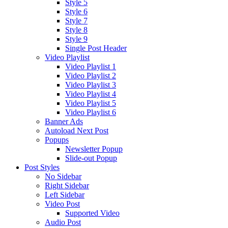
Style 5
Style 6
Style 7
Style 8
Style 9
Single Post Header
Video Playlist
Video Playlist 1
Video Playlist 2
Video Playlist 3
Video Playlist 4
Video Playlist 5
Video Playlist 6
Banner Ads
Autoload Next Post
Popups
Newsletter Popup
Slide-out Popup
Post Styles
No Sidebar
Right Sidebar
Left Sidebar
Video Post
Supported Video
Audio Post