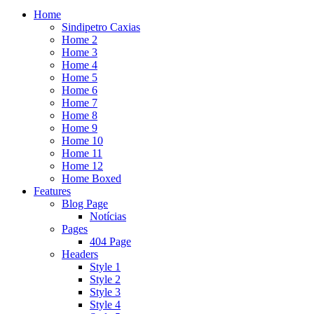
Home
Sindipetro Caxias
Home 2
Home 3
Home 4
Home 5
Home 6
Home 7
Home 8
Home 9
Home 10
Home 11
Home 12
Home Boxed
Features
Blog Page
Notícias
Pages
404 Page
Headers
Style 1
Style 2
Style 3
Style 4