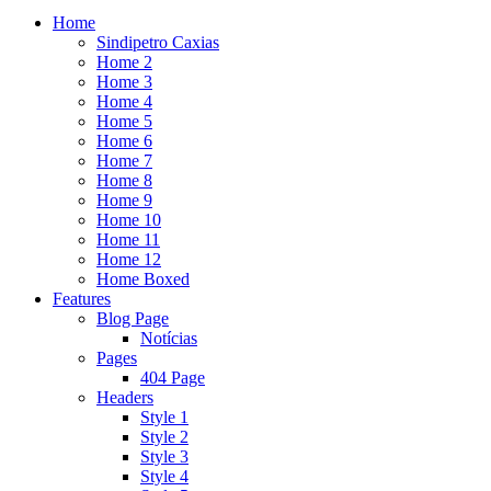
Home
Sindipetro Caxias
Home 2
Home 3
Home 4
Home 5
Home 6
Home 7
Home 8
Home 9
Home 10
Home 11
Home 12
Home Boxed
Features
Blog Page
Notícias
Pages
404 Page
Headers
Style 1
Style 2
Style 3
Style 4