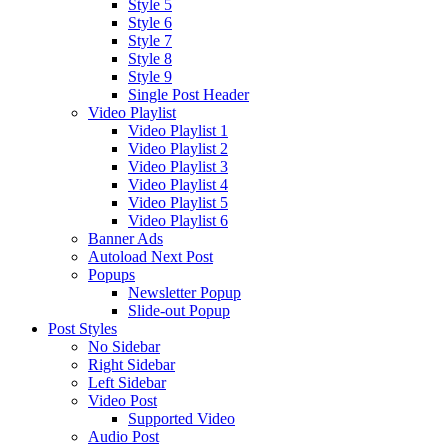
Style 5
Style 6
Style 7
Style 8
Style 9
Single Post Header
Video Playlist
Video Playlist 1
Video Playlist 2
Video Playlist 3
Video Playlist 4
Video Playlist 5
Video Playlist 6
Banner Ads
Autoload Next Post
Popups
Newsletter Popup
Slide-out Popup
Post Styles
No Sidebar
Right Sidebar
Left Sidebar
Video Post
Supported Video
Audio Post