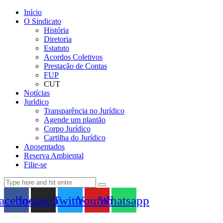
Início
O Sindicato
História
Diretoria
Estatuto
Acordos Coletivos
Prestação de Contas
FUP
CUT
Notícias
Jurídico
Transparência no Jurídico
Agende um plantão
Corpo Jurídico
Cartilha do Jurídico
Aposentados
Reserva Ambiental
Filie-se
acebook
Instagram
Twitter
Youtube
Whatsapp