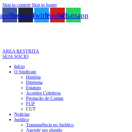
Skip to content
Skip to footer
acebook
Instagram
Twitter
Youtube
Whatsapp
AREA RESTRITA
SEJA SÓCIO
Início
O Sindicato
História
Diretoria
Estatuto
Acordos Coletivos
Prestação de Contas
FUP
CUT
Notícias
Jurídico
Transparência no Jurídico
Agende um plantão