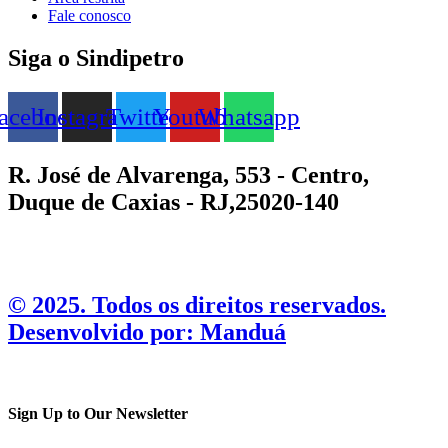
Fale conosco
Siga o Sindipetro
acebook
Instagram
Twitter
Youtube
Whatsapp
R. José de Alvarenga, 553 - Centro,
Duque de Caxias - RJ,25020-140
©️ 2025. Todos os direitos reservados.
Desenvolvido por: Manduá
Sign Up to Our Newsletter