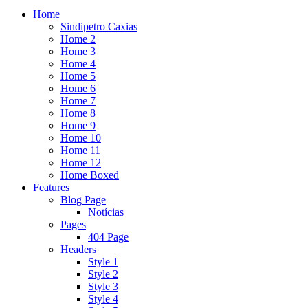
Home
Sindipetro Caxias
Home 2
Home 3
Home 4
Home 5
Home 6
Home 7
Home 8
Home 9
Home 10
Home 11
Home 12
Home Boxed
Features
Blog Page
Notícias
Pages
404 Page
Headers
Style 1
Style 2
Style 3
Style 4