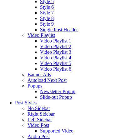
Style 5
Style 6
Style 7
Style 8
Style 9
Single Post Header
Video Playlist
Video Playlist 1
Video Playlist 2
Video Playlist 3
Video Playlist 4
Video Playlist 5
Video Playlist 6
Banner Ads
Autoload Next Post
Popups
Newsletter Popup
Slide-out Popup
Post Styles
No Sidebar
Right Sidebar
Left Sidebar
Video Post
Supported Video
Audio Post