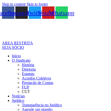
Skip to content
Skip to footer
acebook
Instagram
Twitter
Youtube
Whatsapp
AREA RESTRITA
SEJA SÓCIO
Início
O Sindicato
História
Diretoria
Estatuto
Acordos Coletivos
Prestação de Contas
FUP
CUT
Notícias
Jurídico
Transparência no Jurídico
Agende um plantão