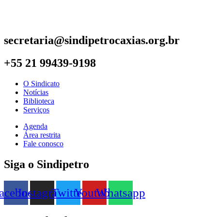
secretaria@sindipetrocaxias.org.br
+55 21 99439-9198
O Sindicato
Notícias
Biblioteca
Serviços
Agenda
Área restrita
Fale conosco
Siga o Sindipetro
acebook
Instagram
Twitter
Youtube
Whatsapp