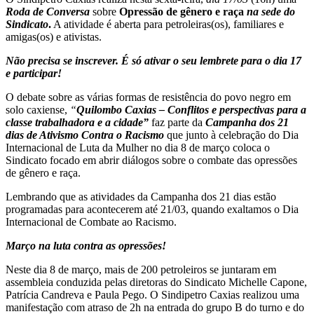
Roda de Conversa
sobre
Opressão de gênero e raça
na sede do
Sindicato
.
A atividade é aberta para petroleiras(os), familiares e
amigas(os) e ativistas.
Não precisa se inscrever. É só ativar o seu lembrete para o dia 17
e participar!
O debate sobre as várias formas de resistência do povo negro em
solo caxiense,
“
Quilombo Caxias – Conflitos e perspectivas para a
classe trabalhadora e a cidade”
faz parte da
Campanha dos 21
dias de Ativismo Contra o Racismo
que junto à celebração do Dia
Internacional de Luta da Mulher no dia 8 de março coloca o
Sindicato focado em abrir diálogos sobre o combate das opressões
de gênero e raça.
Lembrando que as atividades da Campanha dos 21 dias estão
programadas para acontecerem até 21/03, quando exaltamos o Dia
Internacional de Combate ao Racismo.
Março na luta contra as opressões!
Neste dia 8 de março, mais de 200 petroleiros se juntaram em
assembleia conduzida pelas diretoras do Sindicato Michelle Capone,
Patrícia Candreva e Paula Pego. O Sindipetro Caxias realizou uma
manifestação com atraso de 2h na entrada do grupo B do turno e do