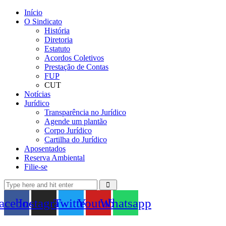
Início
O Sindicato
História
Diretoria
Estatuto
Acordos Coletivos
Prestação de Contas
FUP
CUT
Notícias
Jurídico
Transparência no Jurídico
Agende um plantão
Corpo Jurídico
Cartilha do Jurídico
Aposentados
Reserva Ambiental
Filie-se
acebook
Instagram
Twitter
Youtube
Whatsapp