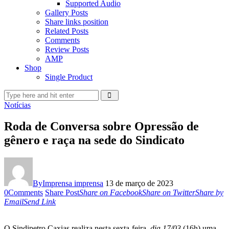
Supported Audio
Gallery Posts
Share links position
Related Posts
Comments
Review Posts
AMP
Shop
Single Product
Notícias
Roda de Conversa sobre Opressão de
gênero e raça na sede do Sindicato
By
Imprensa imprensa
13 de março de 2023
0
Comments
Share Post
Share on Facebook
Share on Twitter
Share by
Email
Send Link
O Sindipetro Caxias realiza nesta sexta-feira,
dia 17/03
(16h) uma