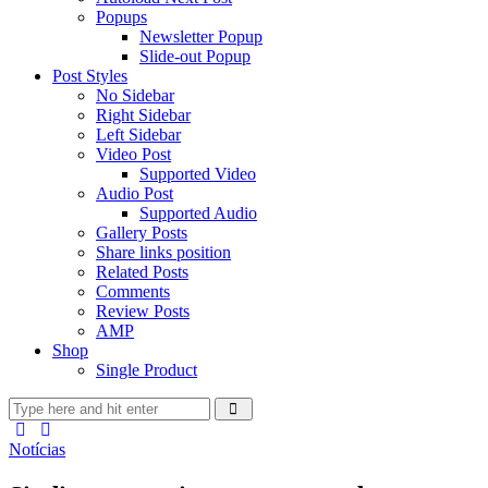
Popups
Newsletter Popup
Slide-out Popup
Post Styles
No Sidebar
Right Sidebar
Left Sidebar
Video Post
Supported Video
Audio Post
Supported Audio
Gallery Posts
Share links position
Related Posts
Comments
Review Posts
AMP
Shop
Single Product
Notícias