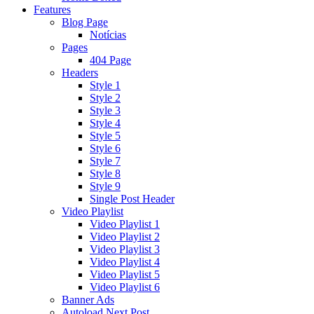
Features
Blog Page
Notícias
Pages
404 Page
Headers
Style 1
Style 2
Style 3
Style 4
Style 5
Style 6
Style 7
Style 8
Style 9
Single Post Header
Video Playlist
Video Playlist 1
Video Playlist 2
Video Playlist 3
Video Playlist 4
Video Playlist 5
Video Playlist 6
Banner Ads
Autoload Next Post