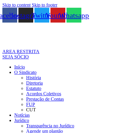
Skip to content
Skip to footer
acebook
Instagram
Twitter
Youtube
Whatsapp
AREA RESTRITA
SEJA SÓCIO
Início
O Sindicato
História
Diretoria
Estatuto
Acordos Coletivos
Prestação de Contas
FUP
CUT
Notícias
Jurídico
Transparência no Jurídico
Agende um plantão