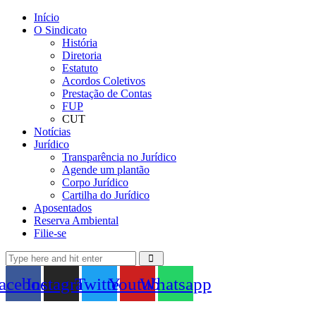
Início
O Sindicato
História
Diretoria
Estatuto
Acordos Coletivos
Prestação de Contas
FUP
CUT
Notícias
Jurídico
Transparência no Jurídico
Agende um plantão
Corpo Jurídico
Cartilha do Jurídico
Aposentados
Reserva Ambiental
Filie-se
acebook
Instagram
Twitter
Youtube
Whatsapp