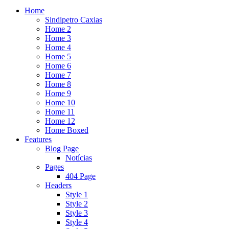
Home
Sindipetro Caxias
Home 2
Home 3
Home 4
Home 5
Home 6
Home 7
Home 8
Home 9
Home 10
Home 11
Home 12
Home Boxed
Features
Blog Page
Notícias
Pages
404 Page
Headers
Style 1
Style 2
Style 3
Style 4