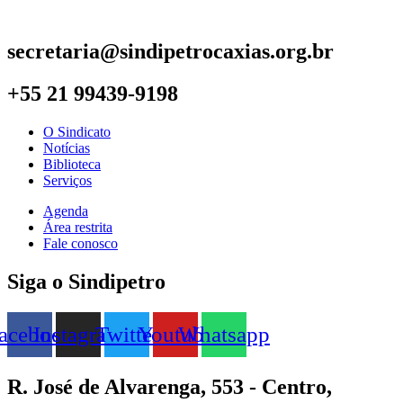
secretaria@sindipetrocaxias.org.br
+55 21 99439-9198
O Sindicato
Notícias
Biblioteca
Serviços
Agenda
Área restrita
Fale conosco
Siga o Sindipetro
acebook
Instagram
Twitter
Youtube
Whatsapp
R. José de Alvarenga, 553 - Centro,