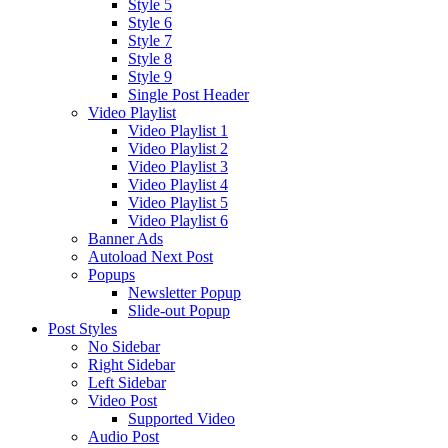
Style 5
Style 6
Style 7
Style 8
Style 9
Single Post Header
Video Playlist
Video Playlist 1
Video Playlist 2
Video Playlist 3
Video Playlist 4
Video Playlist 5
Video Playlist 6
Banner Ads
Autoload Next Post
Popups
Newsletter Popup
Slide-out Popup
Post Styles
No Sidebar
Right Sidebar
Left Sidebar
Video Post
Supported Video
Audio Post