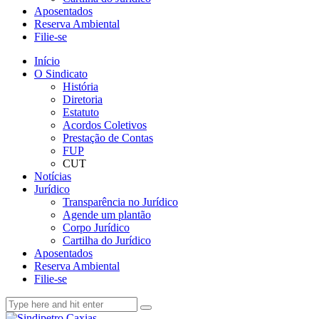
Aposentados
Reserva Ambiental
Filie-se
Início
O Sindicato
História
Diretoria
Estatuto
Acordos Coletivos
Prestação de Contas
FUP
CUT
Notícias
Jurídico
Transparência no Jurídico
Agende um plantão
Corpo Jurídico
Cartilha do Jurídico
Aposentados
Reserva Ambiental
Filie-se