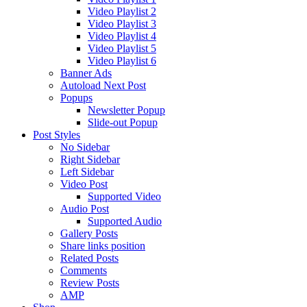
Video Playlist 2
Video Playlist 3
Video Playlist 4
Video Playlist 5
Video Playlist 6
Banner Ads
Autoload Next Post
Popups
Newsletter Popup
Slide-out Popup
Post Styles
No Sidebar
Right Sidebar
Left Sidebar
Video Post
Supported Video
Audio Post
Supported Audio
Gallery Posts
Share links position
Related Posts
Comments
Review Posts
AMP