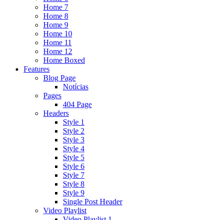
Home 7
Home 8
Home 9
Home 10
Home 11
Home 12
Home Boxed
Features
Blog Page
Notícias
Pages
404 Page
Headers
Style 1
Style 2
Style 3
Style 4
Style 5
Style 6
Style 7
Style 8
Style 9
Single Post Header
Video Playlist
Video Playlist 1