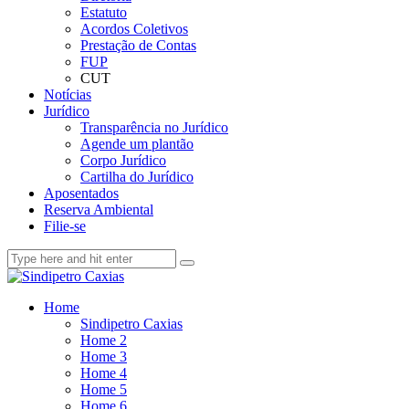
Estatuto
Acordos Coletivos
Prestação de Contas
FUP
CUT
Notícias
Jurídico
Transparência no Jurídico
Agende um plantão
Corpo Jurídico
Cartilha do Jurídico
Aposentados
Reserva Ambiental
Filie-se
Home
Sindipetro Caxias
Home 2
Home 3
Home 4
Home 5
Home 6