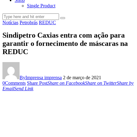
Shop
Single Product
Notícias
Petrobrás
REDUC
Sindipetro Caxias entra com ação para
garantir o fornecimento de máscaras na
REDUC
By
Imprensa imprensa
2 de março de 2021
0
Comments
Share Post
Share on Facebook
Share on Twitter
Share by
Email
Send Link