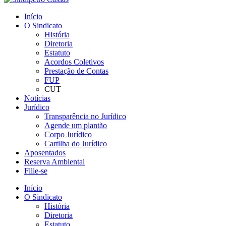
Início
O Sindicato
História
Diretoria
Estatuto
Acordos Coletivos
Prestação de Contas
FUP
CUT
Notícias
Jurídico
Transparência no Jurídico
Agende um plantão
Corpo Jurídico
Cartilha do Jurídico
Aposentados
Reserva Ambiental
Filie-se
Início
O Sindicato
História
Diretoria
Estatuto