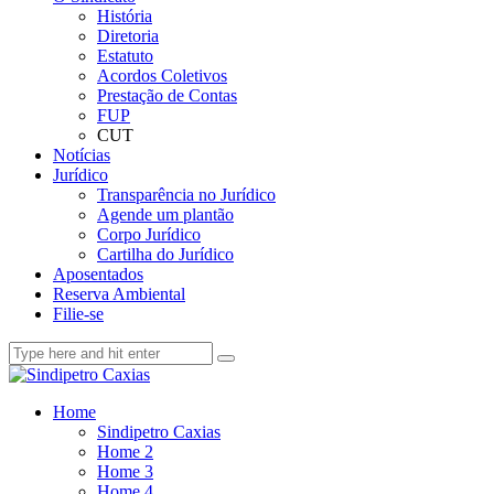
História
Diretoria
Estatuto
Acordos Coletivos
Prestação de Contas
FUP
CUT
Notícias
Jurídico
Transparência no Jurídico
Agende um plantão
Corpo Jurídico
Cartilha do Jurídico
Aposentados
Reserva Ambiental
Filie-se
Home
Sindipetro Caxias
Home 2
Home 3
Home 4