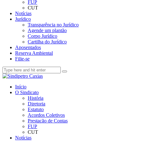
FUP
CUT
Notícias
Jurídico
Transparência no Jurídico
Agende um plantão
Corpo Jurídico
Cartilha do Jurídico
Aposentados
Reserva Ambiental
Filie-se
Início
O Sindicato
História
Diretoria
Estatuto
Acordos Coletivos
Prestação de Contas
FUP
CUT
Notícias