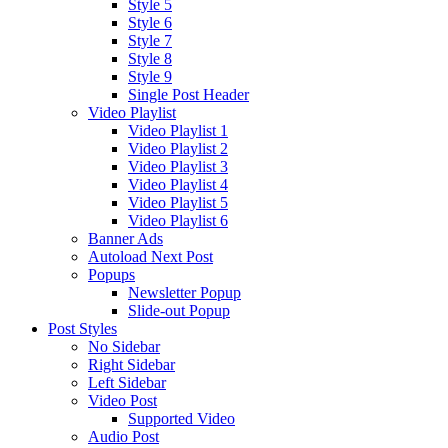
Style 5
Style 6
Style 7
Style 8
Style 9
Single Post Header
Video Playlist
Video Playlist 1
Video Playlist 2
Video Playlist 3
Video Playlist 4
Video Playlist 5
Video Playlist 6
Banner Ads
Autoload Next Post
Popups
Newsletter Popup
Slide-out Popup
Post Styles
No Sidebar
Right Sidebar
Left Sidebar
Video Post
Supported Video
Audio Post