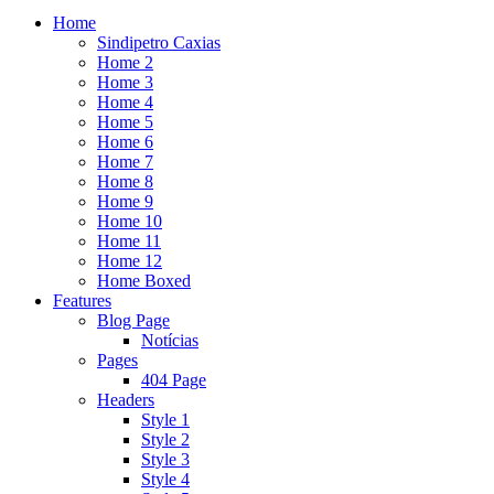
Home
Sindipetro Caxias
Home 2
Home 3
Home 4
Home 5
Home 6
Home 7
Home 8
Home 9
Home 10
Home 11
Home 12
Home Boxed
Features
Blog Page
Notícias
Pages
404 Page
Headers
Style 1
Style 2
Style 3
Style 4