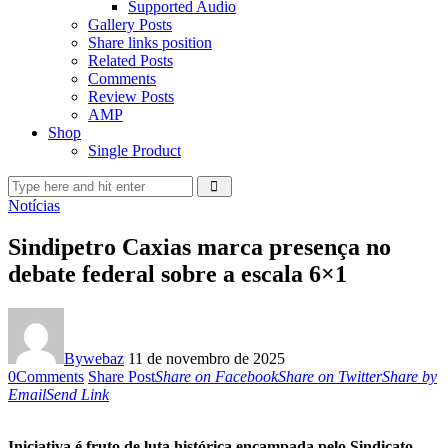
Supported Audio
Gallery Posts
Share links position
Related Posts
Comments
Review Posts
AMP
Shop
Single Product
Notícias
Sindipetro Caxias marca presença no
debate federal sobre a escala 6×1
By
webaz
11 de novembro de 2025
0
Comments
Share Post
Share on Facebook
Share on Twitter
Share by
Email
Send Link
Iniciativa é fruto de luta histórica encampada pelo Sindicato