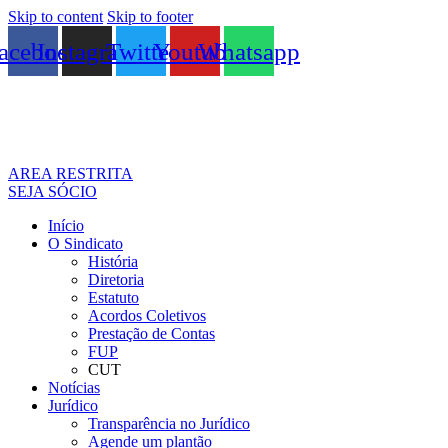
Skip to content
Skip to footer
acebook
Instagram
Twitter
Youtube
Whatsapp
AREA RESTRITA
SEJA SÓCIO
Início
O Sindicato
História
Diretoria
Estatuto
Acordos Coletivos
Prestação de Contas
FUP
CUT
Notícias
Jurídico
Transparência no Jurídico
Agende um plantão