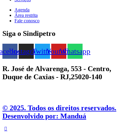
Agenda
Área restrita
Fale conosco
Siga o Sindipetro
acebook
Instagram
Twitter
Youtube
Whatsapp
R. José de Alvarenga, 553 - Centro,
Duque de Caxias - RJ,25020-140
©️ 2025. Todos os direitos reservados.
Desenvolvido por: Manduá