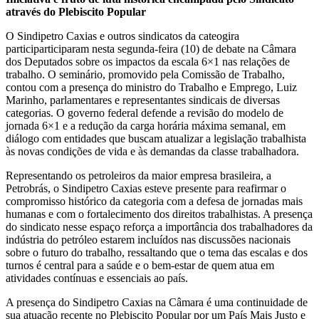
através do Plebiscito Popular
O Sindipetro Caxias e outros sindicatos da cateogira
participarticiparam nesta segunda-feira (10) de debate na Câmara
dos Deputados sobre os impactos da escala 6×1 nas relações de
trabalho. O seminário, promovido pela Comissão de Trabalho,
contou com a presença do ministro do Trabalho e Emprego, Luiz
Marinho, parlamentares e representantes sindicais de diversas
categorias. O governo federal defende a revisão do modelo de
jornada 6×1 e a redução da carga horária máxima semanal, em
diálogo com entidades que buscam atualizar a legislação trabalhista
às novas condições de vida e às demandas da classe trabalhadora.
Representando os petroleiros da maior empresa brasileira, a
Petrobrás, o Sindipetro Caxias esteve presente para reafirmar o
compromisso histórico da categoria com a defesa de jornadas mais
humanas e com o fortalecimento dos direitos trabalhistas. A presença
do sindicato nesse espaço reforça a importância dos trabalhadores da
indústria do petróleo estarem incluídos nas discussões nacionais
sobre o futuro do trabalho, ressaltando que o tema das escalas e dos
turnos é central para a saúde e o bem-estar de quem atua em
atividades contínuas e essenciais ao país.
A presença do Sindipetro Caxias na Câmara é uma continuidade de
sua atuação recente no Plebiscito Popular por um País Mais Justo e