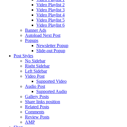
Video Playlist 2
Video Playlist 3
Video Playlist 4
Video Playlist 5
Video Playlist 6
Banner Ads
Autoload Next Post
Popups
Newsletter Popup
Slide-out Popup
Post Styles
No Sidebar
Right Sidebar
Left Sidebar
Video Post
Supported Video
Audio Post
Supported Audio
Gallery Posts
Share links position
Related Posts
Comments
Review Posts
AMP