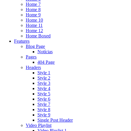
Home 7
Home 8
Home 9
Home 10
Home 11
Home 12
Home Boxed
Features
Blog Page
Notícias
Pages
404 Page
Headers
Style 1
Style 2
Style 3
Style 4
Style 5
Style 6
Style 7
Style 8
Style 9
Single Post Header
Video Playlist
Video Playlist 1