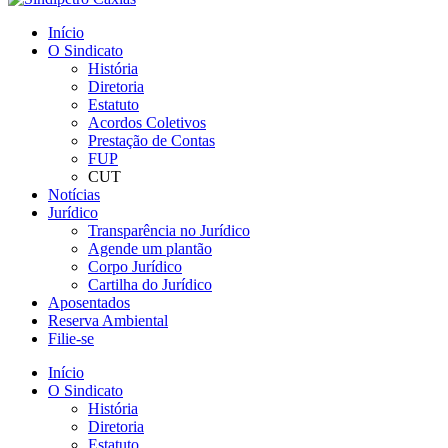
Início
O Sindicato
História
Diretoria
Estatuto
Acordos Coletivos
Prestação de Contas
FUP
CUT
Notícias
Jurídico
Transparência no Jurídico
Agende um plantão
Corpo Jurídico
Cartilha do Jurídico
Aposentados
Reserva Ambiental
Filie-se
Início
O Sindicato
História
Diretoria
Estatuto