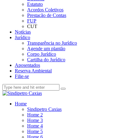
Estatuto
Acordos Coletivos
Prestação de Contas
FUP
CUT
Notícias
Jurídico
Transparência no Jurídico
Agende um plantão
Corpo Jurídico
Cartilha do Jurídico
Aposentados
Reserva Ambiental
Filie-se
Home
Sindipetro Caxias
Home 2
Home 3
Home 4
Home 5
Home 6