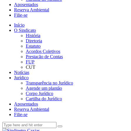
Aposentados
Reserva Ambiental
Filie-se
Início
O Sindicato
História
Diretoria
Estatuto
Acordos Coletivos
Prestação de Contas
FUP
CUT
Notícias
Jurídico
Transparência no Jurídico
Agende um plantão
Corpo Jurídico
Cartilha do Jurídico
Aposentados
Reserva Ambiental
Filie-se