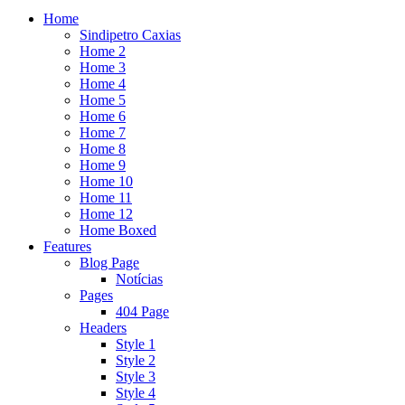
Home
Sindipetro Caxias
Home 2
Home 3
Home 4
Home 5
Home 6
Home 7
Home 8
Home 9
Home 10
Home 11
Home 12
Home Boxed
Features
Blog Page
Notícias
Pages
404 Page
Headers
Style 1
Style 2
Style 3
Style 4