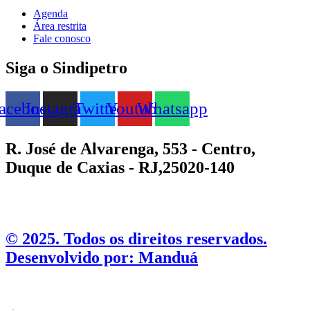
Agenda
Área restrita
Fale conosco
Siga o Sindipetro
acebook
Instagram
Twitter
Youtube
Whatsapp
R. José de Alvarenga, 553 - Centro,
Duque de Caxias - RJ,25020-140
©️ 2025. Todos os direitos reservados.
Desenvolvido por: Manduá