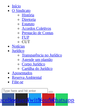
Início
O Sindicato
História
Diretoria
Estatuto
Acordos Coletivos
Prestação de Contas
FUP
CUT
Notícias
Jurídico
Transparência no Jurídico
Agende um plantão
Corpo Jurídico
Cartilha do Jurídico
Aposentados
Reserva Ambiental
Filie-se
acebook
Instagram
Twitter
Youtube
Whatsapp