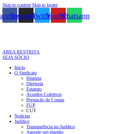
Skip to content
Skip to footer
acebook
Instagram
Twitter
Youtube
Whatsapp
AREA RESTRITA
SEJA SÓCIO
Início
O Sindicato
História
Diretoria
Estatuto
Acordos Coletivos
Prestação de Contas
FUP
CUT
Notícias
Jurídico
Transparência no Jurídico
Agende um plantão