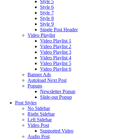
Style 5
Style 6
Style 7
Style 8
Style 9
Single Post Header
Video Playlist
Video Playlist 1
Video Playlist 2
Video Playlist 3
Video Playlist 4
Video Playlist 5
Video Playlist 6
Banner Ads
Autoload Next Post
Popups
Newsletter Popup
Slide-out Popup
Post Styles
No Sidebar
Right Sidebar
Left Sidebar
Video Post
Supported Video
Audio Post